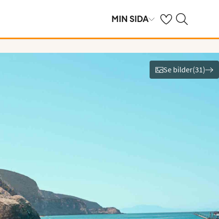
Se dina sparade h
Sök på ving.se
MIN SIDA
Se bilder
(
31
)