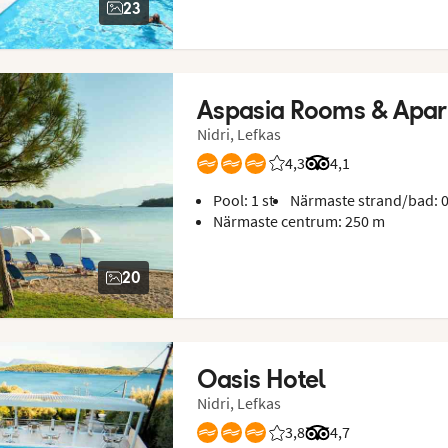
23
Aspasia Rooms & Apa
Nidri, Lefkas
4,3
Betyg från Vings gäster:
Betyg från Tripadvi
4,1
Pool: 1 st
Närmaste strand/bad: 
Närmaste centrum: 250 m
20
Oasis Hotel
Nidri, Lefkas
3,8
Betyg från Vings gäster: 
Betyg från Tripadvi
4,7