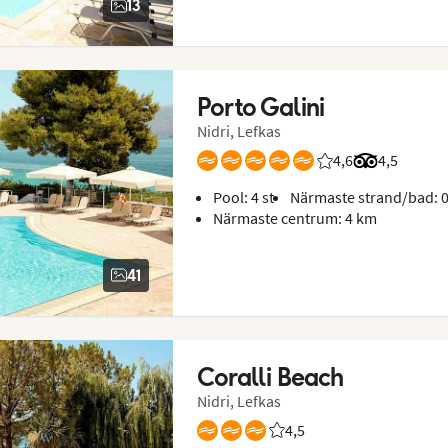
13
Porto Galini
Nidri, Lefkas
4,6
Betyg från Vings 
Betyg från 
4,5
Pool: 4 st
Närmaste strand/bad: 
Närmaste centrum: 4 km
41
Coralli Beach
Nidri, Lefkas
4,5
Betyg från Vings gäster: