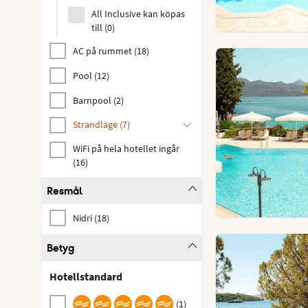
All Inclusive kan köpas
till
(
0
)
AC på rummet
(
18
)
Pool
(
12
)
Barnpool
(
2
)
Strandläge
(
7
)
WiFi på hela hotellet ingår
(
16
)
Resmål
Nidri
(
18
)
Betyg
Hotellstandard
(
1
)