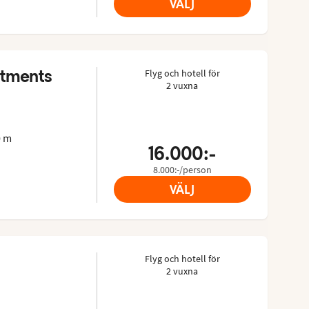
VÄLJ
rtments
Flyg och hotell för
2 vuxna
 4.325/5
sor: 4.1 of 5
0 m
16.000:-
8.000:-/person
VÄLJ
Flyg och hotell för
2 vuxna
3.8/5
sor: 4.7 of 5