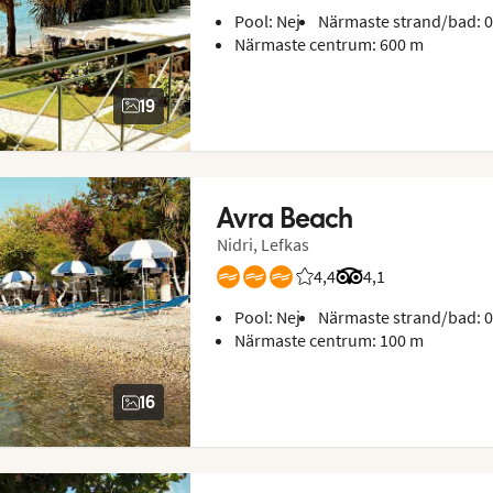
Pool: Nej
Närmaste strand/bad: 
Närmaste centrum: 600 m
19
Avra Beach
Nidri, Lefkas
4,4
Betyg från Vings gäster:
Betyg från Tripadvi
4,1
Pool: Nej
Närmaste strand/bad: 
Närmaste centrum: 100 m
16