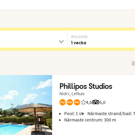
RESLÄNGD
1 vecka
Phillipos Studios
Nidri, Lefkas
4,6
Betyg från Vings gäster:
Betyg från Tripadv
5,0
Pool: 1 st
Närmaste strand/bad: 
Närmaste centrum: 300 m