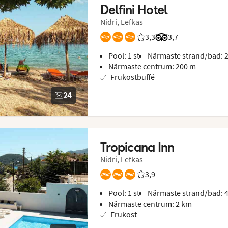
Delfini Hotel
Nidri, Lefkas
3,3
Betyg från Vings gäster:
Betyg från Tripadvi
3,7
Pool: 1 st
Närmaste strand/bad: 
Närmaste centrum: 200 m
Frukostbuffé
24
Tropicana Inn
Nidri, Lefkas
3,9
Betyg från Vings gäster:
Pool: 1 st
Närmaste strand/bad: 
Närmaste centrum: 2 km
Frukost