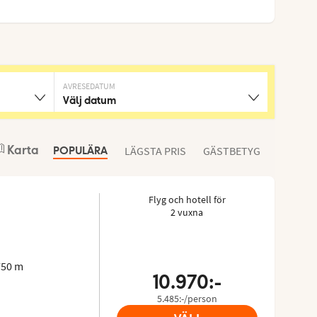
AVRESEDATUM
Välj datum
Karta
LÄGSTA PRIS
GÄSTBETYG
POPULÄRA
Flyg och hotell för
2 vuxna
 4.589/5
isor: 5 of 5
750 m
10.970:-
5.485:-/person