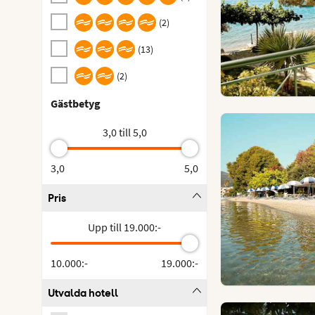
(
2
)
(
13
)
(
2
)
Gästbetyg
3,0 till 5,0
3,0
5,0
Pris
Upp till 19.000:-
10.000:-
19.000:-
Utvalda hotell