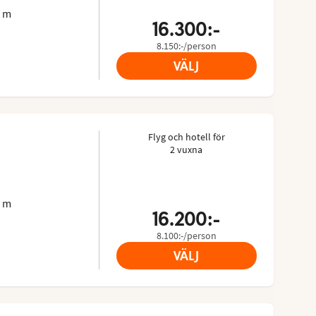
0 m
16.300:-
8.150:-/person
VÄLJ
Flyg och hotell för
2 vuxna
 4.441/5
sor: 4.1 of 5
0 m
16.200:-
8.100:-/person
VÄLJ