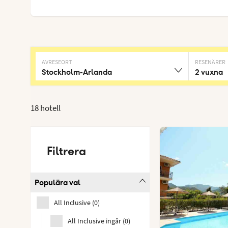
AVRESEORT
RESENÄRER
Stockholm-Arlanda
2 vuxna
18 hotell
Filtrera
Populära val
All Inclusive
(
0
)
All Inclusive ingår
(
0
)