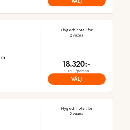
VÄLJ
Flyg och hotell för
2 vuxna
gäster: 4.574/5
Tripadvisor: 4.5 of 5
0 m
18.320:-
9.160:-/person
VÄLJ
Flyg och hotell för
2 vuxna
 4.455/5