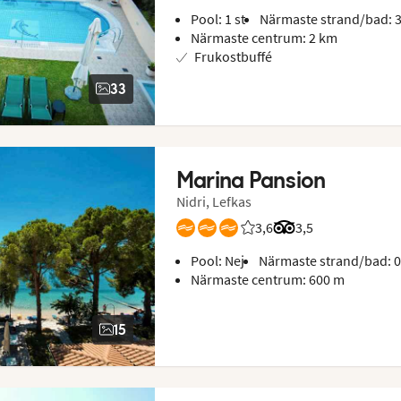
Pool: 1 st
Närmaste strand/bad: 
Närmaste centrum: 2 km
Frukostbuffé
33
Marina Pansion
Nidri, Lefkas
3,6
Betyg från Vings gäster:
Betyg från Tripadvi
3,5
Pool: Nej
Närmaste strand/bad: 
Närmaste centrum: 600 m
15