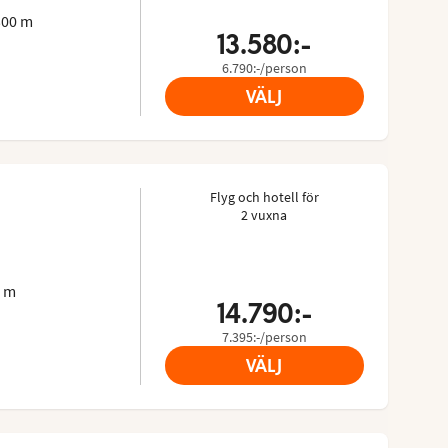
300 m
13.580:-
6.790:-/person
VÄLJ
Flyg och hotell för
2 vuxna
 3.609/5
sor: 3.5 of 5
0 m
14.790:-
7.395:-/person
VÄLJ