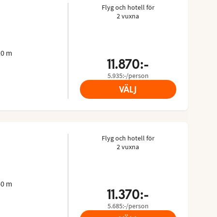
Flyg och hotell för
2 vuxna
 3.346/5
sor: 3.7 of 5
20 m
11.870:-
5.935:-/person
VÄLJ
Flyg och hotell för
2 vuxna
 3.86/5
40 m
11.370:-
5.685:-/person