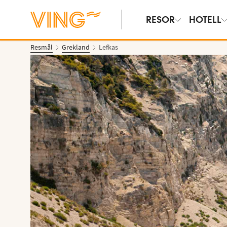
RESOR
HOTELL
Resmål
Grekland
Lefkas
Se bilder