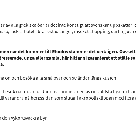
r av alla grekiska öar är det inte konstigt att svenskar uppskattar
R
nska, läckra hotell, bra restauranger, mycket shopping, surfing och
hé, men när det kommer till Rhodos stämmer det verkligen. Oavsett
tresserade, unga eller gamla, här hittar ni garanterat ett ställe s
a.
na ön och besöka alla små byar och stränder längs kusten.
tt besök när du är på Rhodos. Lindos är en av öns äldsta byar och 
intill varandra på bergssidan som slutar i akropolisklippan med flera
m den vykortsvackra byn