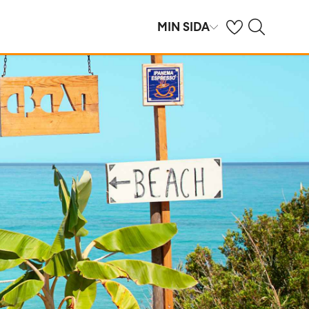
Se dina sparade h
Sök på ving.se
MIN SIDA