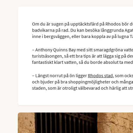
Om du är sugen på upptäcktsfärd på Rhodos bör du
badvikarna på rad. Du kan besöka långgrunda Agathi
inne i bergsväggen, eller bara koppla av på lugna 
– Anthony Quinns Bay med sitt smaragdgröna vatten ä
turistsäsongen, så ett bra tips är att lägga sig på 
fantastiskt klart vatten, så du borde absolut ta med
– Längst norrut på ön ligger
Rhodos stad
, som ocks
och bjuder på bra shoppingmöjligheter och många b
staden, som är otroligt välbevarad och härlig att stro