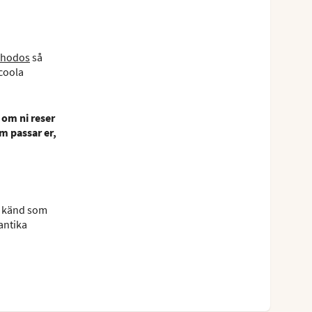
hodos
så
 coola
 om ni reser
om passar er,
är känd som
 antika