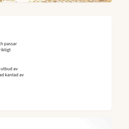
ch passar
iktigt
t utbud av
ad kantad av