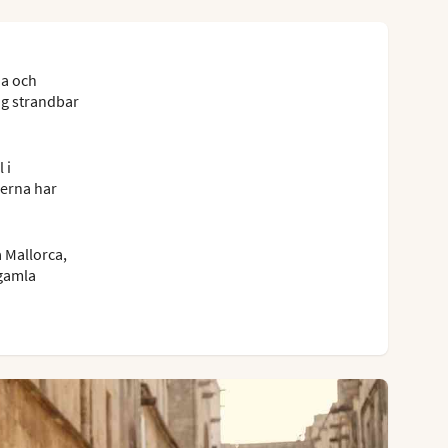
na och
ig strandbar
 i
derna har
 Mallorca,
 gamla