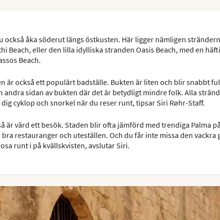
 också åka söderut längs östkusten. Här ligger nämligen stränder
 Beach, eller den lilla idylliska stranden Oasis Beach, med en häft
Tassos Beach.
r också ett populärt badställe. Bukten är liten och blir snabbt full
den andra sidan av bukten där det är betydligt mindre folk. Alla strän
 dig cyklop och snorkel när du reser runt, tipsar Siri Røhr-Staff.
å är värd ett besök. Staden blir ofta jämförd med trendiga Palma på
ra restauranger och uteställen. Och du får inte missa den vackra
sa runt i på kvällskvisten, avslutar Siri.