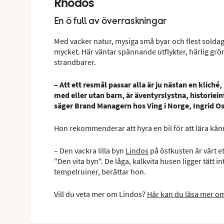
Rhodos
En ö full av överraskningar
Med vacker natur, mysiga små byar och flest soldaga
mycket. Här väntar spännande utflykter, härlig grö
strandbarer.
– Att ett resmål passar alla är ju nästan en klic
med eller utan barn, är äventyrslystna, historiein
säger Brand Managern hos Ving i Norge, Ingrid Os
Hon rekommenderar att hyra en bil för att lära kän
– Den vackra lilla byn
Lindos
på östkusten är värt e
"Den vita byn". De låga, kalkvita husen ligger tätt 
tempelruiner, berättar hon.
Vill du veta mer om Lindos?
Här kan du läsa mer o