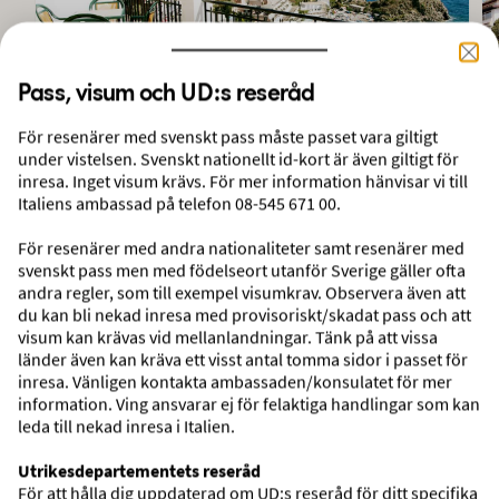
Pass, visum och UD:s reseråd
För resenärer med svenskt pass måste passet vara giltigt
under vistelsen. Svenskt nationellt id-kort är även giltigt för
Villa Bianca Resort
inresa. Inget visum krävs. För mer information hänvisar vi till
Taormina, Sicilien, Italien
Italiens ambassad på telefon 08-545 671 00.
+
För resenärer med andra nationaliteter samt resenärer med
svenskt pass men med födelseort utanför Sverige gäller ofta
Paketresa med flyg och hotell
andra regler, som till exempel visumkrav. Observera även att
5 dagar, 4 hotellnätter
du kan bli nekad inresa med provisoriskt/skadat pass och att
Avresa 29 aug 2026 från Stockholm
visum kan krävas vid mellanlandningar. Tänk på att vissa
Inkl. frukost
länder även kan kräva ett visst antal tomma sidor i passet för
Inkl. incheckat bagage
inresa. Vänligen kontakta ambassaden/konsulatet för mer
information. Ving ansvarar ej för felaktiga handlingar som kan
5.995:-
leda till nekad inresa i Italien.
VÄLJ
Pris per person
Utrikesdepartementets reseråd
För att hålla dig uppdaterad om UD:s reseråd för ditt specifika