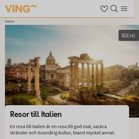
Se dina sparade ho
Sök på ving.se
Meny
Italien
(
14
)
Se bilder
Resor till
Italien
En resa till Italien är en resa till god mat, vackra
stränder och tusenårig kultur, bland mycket annat.