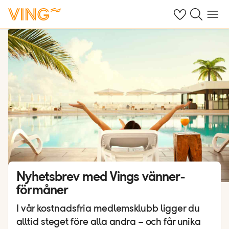
Se dina sparade
Sök på ving.s
Meny
Nyhetsbrev med Vings vänner-
förmåner
I vår kostnadsfria medlemsklubb ligger du
alltid steget före alla andra – och får unika