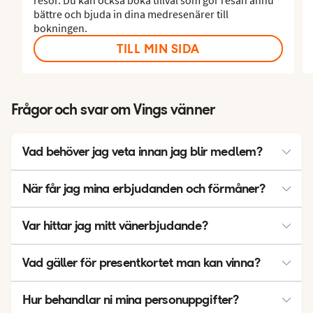
bättre och bjuda in dina medresenärer till
bokningen.
TILL MIN SIDA
Frågor och svar om Vings vänner
Vad behöver jag veta innan jag blir medlem?
När du anmäler dig till vårt nyhetsbrev blir du automatiskt
När får jag mina erbjudanden och förmåner?
medlem i Vings vänner – och får unika förmåner. Det är helt
gratis, och du kan när som helst avregistrera dig.
Du får alltid dina erbjudanden och förmåner via nyhetsbrevet,
Var hittar jag mitt vänerbjudande?
och redan dagen efter att du har blivit medlem är du med i
utlottningen av ett Ving-presentkort på 10.000:-. Hur ofta du
Du hittar ditt vänerbjudande i nyhetsbrevet.
får dina erbjudanden och förmåner varierar, men i
Vad gäller för presentkortet man kan vinna?
genomsnitt får du ett exklusivt erbjudande i månaden.
Vinsten
Hur behandlar ni mina personuppgifter?
Vinsten består av ett presentkort från Ving, som kan användas