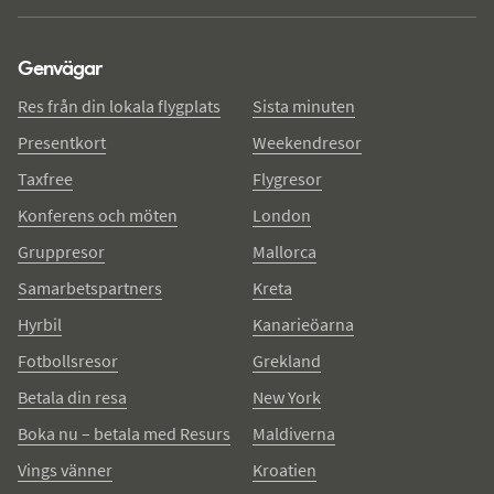
Genvägar
Res från din lokala flygplats
Sista minuten
Presentkort
Weekendresor
Taxfree
Flygresor
Konferens och möten
London
Gruppresor
Mallorca
Samarbetspartners
Kreta
Hyrbil
Kanarieöarna
Fotbollsresor
Grekland
Betala din resa
New York
Boka nu – betala med Resurs
Maldiverna
Vings vänner
Kroatien