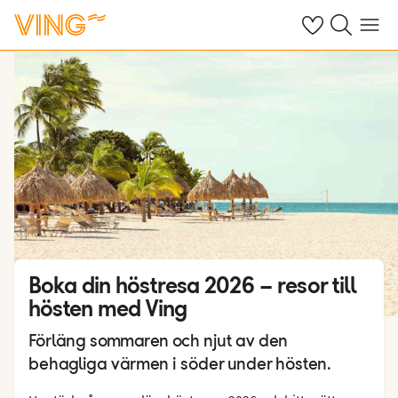
Se dina sparade
Sök på ving.s
Meny
Boka din höstresa 2026 – resor till
hösten med Ving
Förläng sommaren och njut av den
behagliga värmen i söder under hösten.