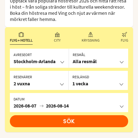
Upptäck våra populära höstresor 2026 och hitta rätt resa
i höst – från soliga stränder till kulturella weekendresor.
Boka din höstresa med Ving och njut av värmen när
mörkret faller hemma.
FLYG + HOTELL
CITY
KRYSSNING
FLYG
AVRESEORT
RESMÅL
Stockholm-Arlanda
Alla resmål
RESENÄRER
RESLÄNGD
2 vuxna
1 vecka
DATUM
2026-08-07
2026-08-14
SÖK