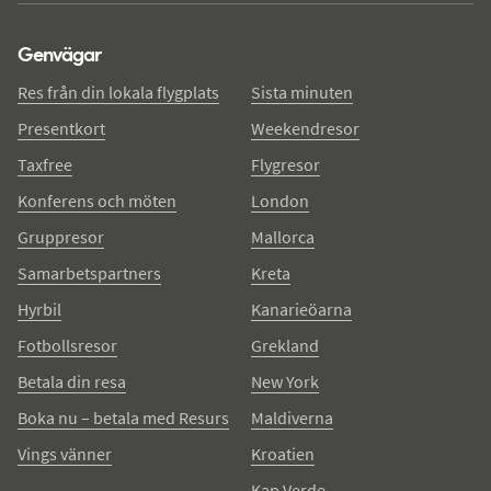
Genvägar
Res från din lokala flygplats
Sista minuten
Presentkort
Weekendresor
Taxfree
Flygresor
Konferens och möten
London
Gruppresor
Mallorca
Samarbetspartners
Kreta
Hyrbil
Kanarieöarna
Fotbollsresor
Grekland
Betala din resa
New York
Boka nu – betala med Resurs
Maldiverna
Vings vänner
Kroatien
Kap Verde