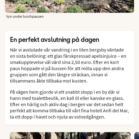
Vyn under lunchpausen
En perfekt avslutning på dagen
När vi avslutade vår vandring i en liten bergsby väntade
en sista belöning: ett glas färskpressad apelsinjuice – en
smakupplevelse väl värd sina 2,50 euro. Efter en kort
paus hoppade vi på bussen för att möta upp den andra
gruppen som gått den längre sträckan, innan vi
tillsammans åkte tillbaka mot kusten.
På vägen hem gjorde vi ett snabbt stopp i en by där vi
hann med toalettbesök, en kall öl eller kanske en glass.
Efter en härlig och aktiv dag i bergen var det sedan helt
perfekt att komma tillbaka till vårt fina hotell Anfi del Mar,
ta ett dopp i havet och njuta av solnedgången.