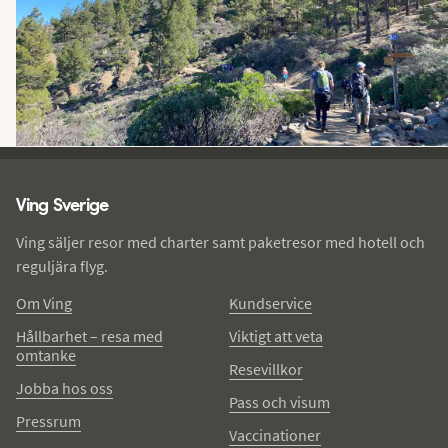
Ving - sidfot
Ving Sverige
Ving säljer resor med charter samt paketresor med hotell och
reguljära flyg.
Om Ving
Kundservice
Hållbarhet – resa med
Viktigt att veta
omtanke
Resevillkor
Jobba hos oss
Pass och visum
Pressrum
Vaccinationer