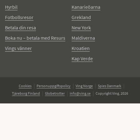
Hyrbil
Kanarieöarna
Fotbollsresor
Grekland
Betala din resa
New York
Boka nu – betala med Resurs
Maldiverna
Vings vänner
Kroatien
Kap Verde
Cookies
Personuppgiftspolicy
Ving Norge
Spies Danmark
Tjäreborg Finland
Globetrotter
info@ving.se
Copyright Ving, 2026