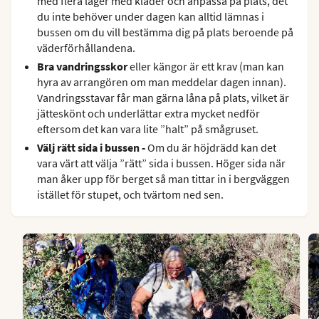
med flera lager med kläder och anpassa på plats, det
du inte behöver under dagen kan alltid lämnas i
bussen om du vill bestämma dig på plats beroende på
väderförhållandena.
Bra vandringsskor
eller kängor är ett krav (man kan
hyra av arrangören om man meddelar dagen innan).
Vandringsstavar får man gärna låna på plats, vilket är
jätteskönt och underlättar extra mycket nedför
eftersom det kan vara lite ”halt” på smågruset.
Välj rätt sida i bussen -
Om du är höjdrädd kan det
vara värt att välja ”rätt” sida i bussen. Höger sida när
man åker upp för berget så man tittar in i bergväggen
istället för stupet, och tvärtom ned sen.