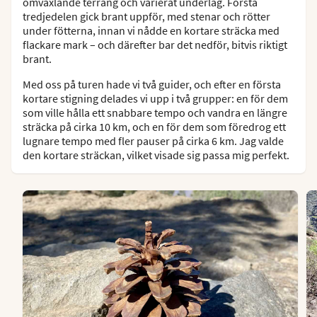
omväxlande terräng och varierat underlag. Första
tredjedelen gick brant uppför, med stenar och rötter
under fötterna, innan vi nådde en kortare sträcka med
flackare mark – och därefter bar det nedför, bitvis riktigt
brant.
Med oss på turen hade vi två guider, och efter en första
kortare stigning delades vi upp i två grupper: en för dem
som ville hålla ett snabbare tempo och vandra en längre
sträcka på cirka 10 km, och en för dem som föredrog ett
lugnare tempo med fler pauser på cirka 6 km. Jag valde
den kortare sträckan, vilket visade sig passa mig perfekt.