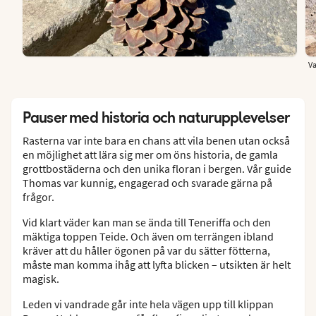
Va
Pauser med historia och naturupplevelser
Rasterna var inte bara en chans att vila benen utan också
en möjlighet att lära sig mer om öns historia, de gamla
grottbostäderna och den unika floran i bergen. Vår guide
Thomas var kunnig, engagerad och svarade gärna på
frågor.
Vid klart väder kan man se ända till Teneriffa och den
mäktiga toppen Teide. Och även om terrängen ibland
kräver att du håller ögonen på var du sätter fötterna,
måste man komma ihåg att lyfta blicken – utsikten är helt
magisk.
Leden vi vandrade går inte hela vägen upp till klippan