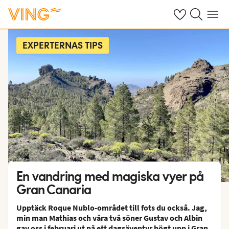
Se dina sparade
Sök på ving.s
Meny
EXPERTERNAS TIPS
En vandring med magiska vyer på
Gran Canaria
Upptäck Roque Nublo-området till fots du också. Jag,
min man Mathias och våra två söner Gustav och Albin
gav oss i februari ut på ett
dagsäventyr
högt upp i
Gran