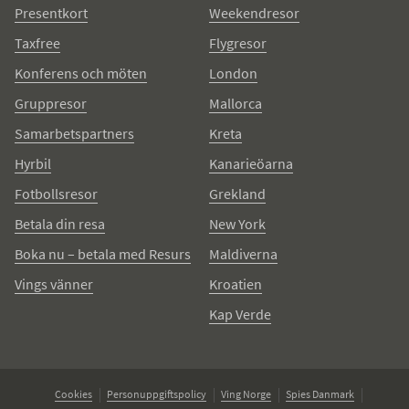
Presentkort
Weekendresor
Taxfree
Flygresor
Konferens och möten
London
Gruppresor
Mallorca
Samarbetspartners
Kreta
Hyrbil
Kanarieöarna
Fotbollsresor
Grekland
Betala din resa
New York
Boka nu – betala med Resurs
Maldiverna
Vings vänner
Kroatien
Kap Verde
Cookies
Personuppgiftspolicy
Ving Norge
Spies Danmark