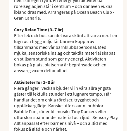
helt i sin egen rytm. En energifylld aktivitet där
rörelseglädjen står i centrum – och där även vuxna
ibland dras med. Arrangeras på Ocean Beach Club -
Gran Canaria.
Cozy Relax Time (3–7 år)
Efter lek och bus kan det vara skönt att varva ner. I en
lugn och trygg miljö får barnen koppla av
tillsammans med vår barnklubbspersonal. Med
mjuka, sensoriska inslag och taktila material skapas
en stillsam stund som ger ny energi. Aktiviteten
bokas på plats, platserna är begränsade och en
ansvarig vuxen deltar alltid.
Aktiviteter för 1–3 år
Flera gånger i veckan bjuder vi in våra allra yngsta
gäster till lekfulla stunder i ett lugnare tempo. Här
handlar det om enkla rörelser, trygghet och
upptäckarglädje. Kanske utforskar ni bubblor i
Bubble Fun, rör er till musik i Tiny Dancers eller
utforskar spännande material och ljud i Sensory Play.
Allt anpassat efter barnens nivå – och alltid med
fokus på glädje och närhet.