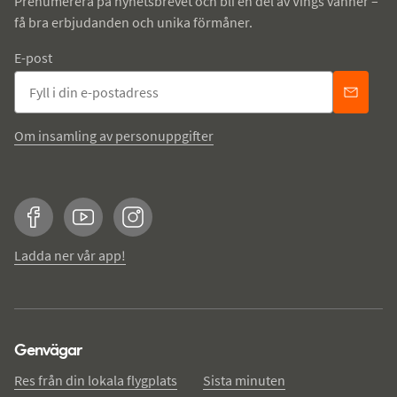
Prenumerera på nyhetsbrevet och bli en del av Vings vänner –
få bra erbjudanden och unika förmåner.
E-post
Om insamling av personuppgifter
Facebook
YouTube
Instagram
Ladda ner vår app!
Genvägar
Res från din lokala flygplats
Sista minuten