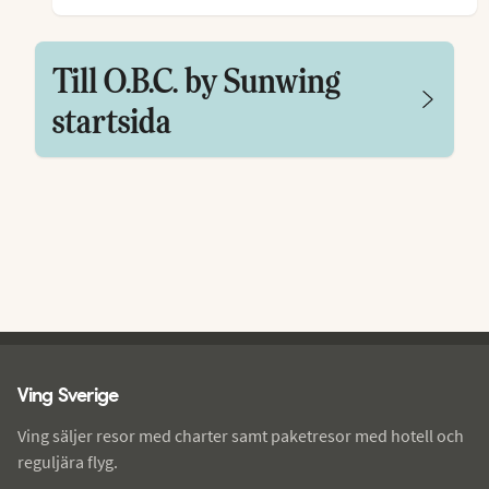
Till O.B.C. by Sunwing
startsida
Ving - sidfot
Ving Sverige
Ving säljer resor med charter samt paketresor med hotell och
reguljära flyg.