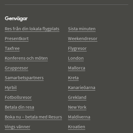
Genvägar
Res från din lokala flygplats
Sista minuten
Presentkort
Weekendresor
Taxfree
Flygresor
Konferens och möten
London
Gruppresor
Mallorca
Samarbetspartners
Kreta
Hyrbil
Kanarieöarna
Fotbollsresor
Grekland
Betala din resa
New York
Boka nu – betala med Resurs
Maldiverna
Vings vänner
Kroatien