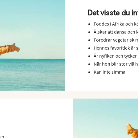
Det visste du i
Föddes i Afrika och ko
Älskar att dansa och k
Föredrar vegetarisk m
Hennes favoritlek är s
Är nyfiken och tycker
När hon blir stor vill 
Kan inte simma.
er.