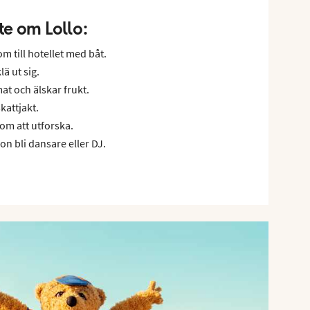
nte om Lollo:
m till hotellet med båt.
lä ut sig.
at och älskar frukt.
kattjakt.
 om att utforska.
hon bli dansare eller DJ.