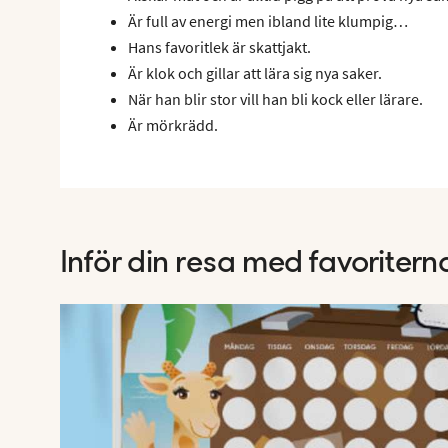
Är full av energi men ibland lite klumpig…
Hans favoritlek är skattjakt.
Är klok och gillar att lära sig nya saker.
När han blir stor vill han bli kock eller lärare.
Är mörkrädd.
Inför din resa med favoritern