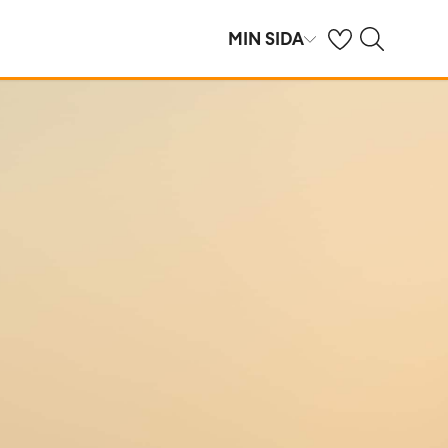
Se dina sparade h
Sök på ving.se
MIN SIDA