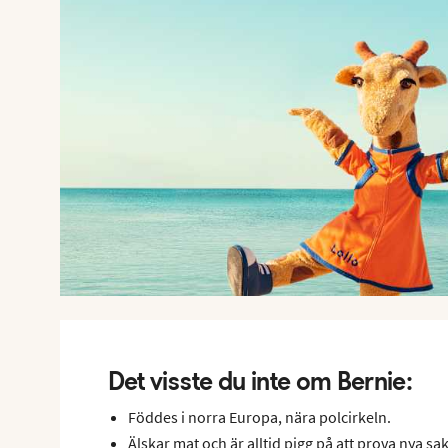
Det visste du inte om Bernie:
Föddes i norra Europa, nära polcirkeln.
Älskar mat och är alltid pigg på att prova nya sak