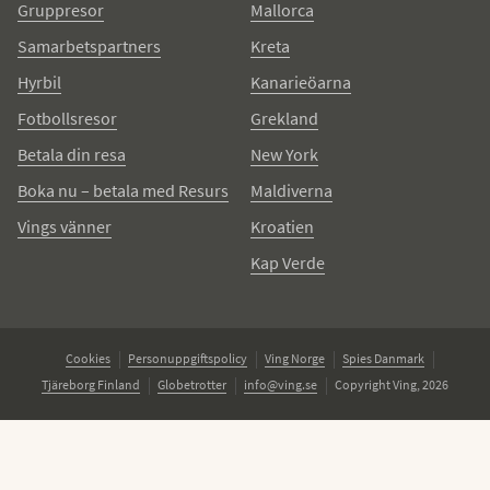
Gruppresor
Mallorca
Samarbetspartners
Kreta
Hyrbil
Kanarieöarna
Fotbollsresor
Grekland
Betala din resa
New York
Boka nu – betala med Resurs
Maldiverna
Vings vänner
Kroatien
Kap Verde
Cookies
Personuppgiftspolicy
Ving Norge
Spies Danmark
Tjäreborg Finland
Globetrotter
info@ving.se
Copyright Ving, 2026