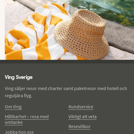
Ving - sidfot
Ving Sverige
Ving säljer resor med charter samt paketresor med hotell och
reguljära flyg.
Om Ving
Kundservice
Hållbarhet – resa med
Viktigt att veta
omtanke
Resevillkor
Jobba hos oss