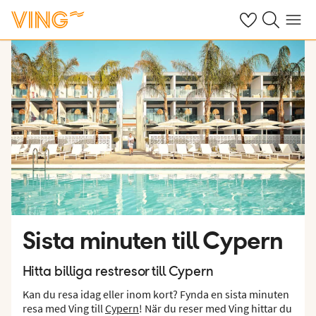
Se dina sparade
Sök på ving.s
Meny
Sista minuten till Cypern
Hitta billiga restresor till Cypern
Kan du resa idag eller inom kort? Fynda en sista minuten
resa med Ving till
Cypern
! När du reser med Ving hittar du