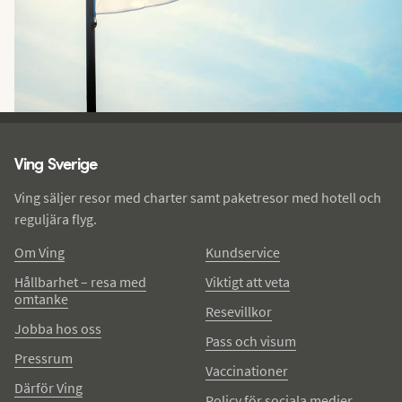
Ving - sidfot
Ving Sverige
Ving säljer resor med charter samt paketresor med hotell och
reguljära flyg.
Om Ving
Kundservice
Hållbarhet – resa med
Viktigt att veta
omtanke
Resevillkor
Jobba hos oss
Pass och visum
Pressrum
Vaccinationer
Därför Ving
Policy för sociala medier