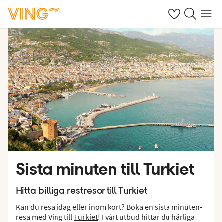
Se dina sparade
Sök på ving.s
Meny
Sista minuten till Turkiet
Hitta billiga restresor till Turkiet
Kan du resa idag eller inom kort? Boka en sista minuten-
resa med Ving till
Turkiet
! I vårt utbud hittar du härliga