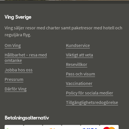
Ving - sidfot
Ving Sverige
Ving säljer resor med charter samt paketresor med hotell och
reguljära flyg.
Om Ving
Kundservice
Hållbarhet – resa med
Viktigt att veta
omtanke
Resevillkor
Jobba hos oss
Pass och visum
Pressrum
Vaccinationer
Därför Ving
Policy för sociala medier
Tillgänglighetsredogörelse
Betalningsalternativ