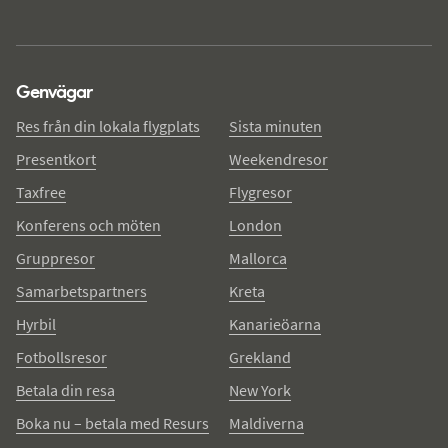
Genvägar
Res från din lokala flygplats
Sista minuten
Presentkort
Weekendresor
Taxfree
Flygresor
Konferens och möten
London
Gruppresor
Mallorca
Samarbetspartners
Kreta
Hyrbil
Kanarieöarna
Fotbollsresor
Grekland
Betala din resa
New York
Boka nu – betala med Resurs
Maldiverna