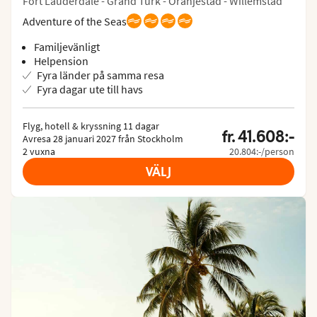
Fort Lauderdale - Grand Turk - Oranjestad - Willemstad
Adventure of the Seas
Familjevänligt
Helpension
Fyra länder på samma resa
Fyra dagar ute till havs
Flyg, hotell & kryssning 11 dagar

fr. 41.608:-
Avresa 28 januari 2027 från Stockholm

2 vuxna
20.804:-/person
VÄLJ