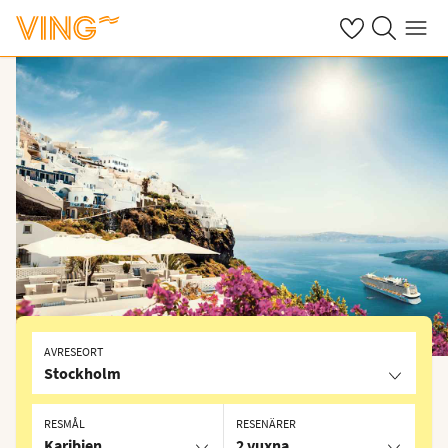
Se dina sparade
Sök på ving.s
Meny
AVRESEORT
Stockholm
RESMÅL
RESENÄRER
Karibien
2 vuxna