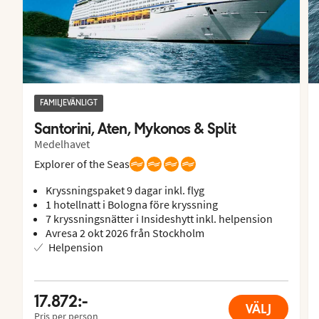
FAMILJEVÄNLIGT
Santorini, Aten, Mykonos & Split
Medelhavet
Explorer of the Seas
Kryssningspaket 9 dagar inkl. flyg
1 hotellnatt i Bologna före kryssning
7 kryssningsnätter i Insideshytt inkl. helpension
Avresa 2 okt 2026 från Stockholm
Helpension
17.872:-
VÄLJ
Pris per person