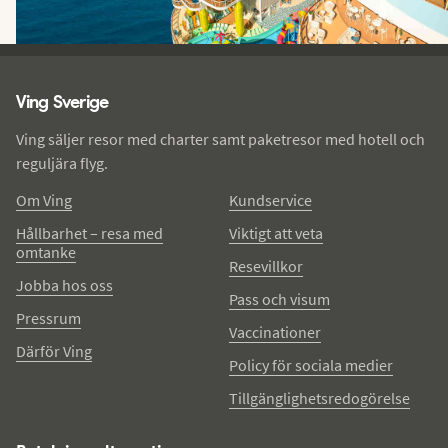
Ving - sidfot
Ving Sverige
Ving säljer resor med charter samt paketresor med hotell och
reguljära flyg.
Om Ving
Kundservice
Hållbarhet – resa med
Viktigt att veta
omtanke
Resevillkor
Jobba hos oss
Pass och visum
Pressrum
Vaccinationer
Därför Ving
Policy för sociala medier
Tillgänglighetsredogörelse