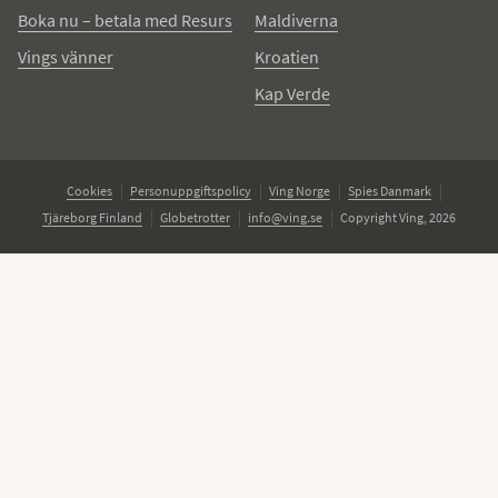
Boka nu – betala med Resurs
Maldiverna
Vings vänner
Kroatien
Kap Verde
Cookies
Personuppgiftspolicy
Ving Norge
Spies Danmark
Tjäreborg Finland
Globetrotter
info@ving.se
Copyright Ving, 2026