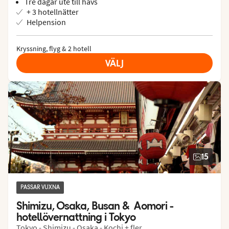
Tre dagar ute till havs
+ 3 hotellnätter
Helpension
Kryssning, flyg & 2 hotell
VÄLJ
15
PASSAR VUXNA
Shimizu, Osaka, Busan &  Aomori - 
hotellövernattning i Tokyo
Tokyo - Shimizu - Osaka - Kochi + fler