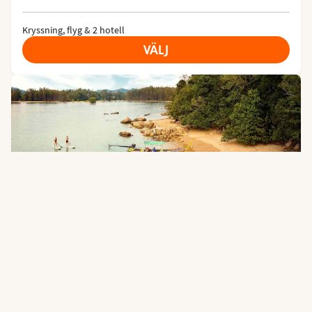
Kryssning, flyg & 2 hotell
VÄLJ
24
PASSAR VUXNA
Thailand, Malaysia & Indonesien - 
hotellövernattning i Singapore
Singapore - Phuket - Penang - Port Klang + fler
Celebrity Solstice