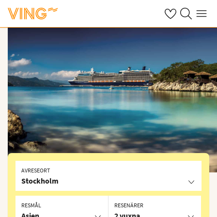
Se dina sparade
Sök på ving.s
Meny
AVRESEORT
Stockholm
RESMÅL
RESENÄRER
Asien
2 vuxna