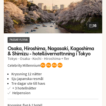
16
PASSAR VUXNA
Osaka, Hiroshima, Nagasaki, Kagoshima 
& Shimizu - hotellövernattnning i Tokyo
Tokyo - Osaka - Kochi - Hiroshima + fler
Celebrity Millennium
Kryssning 12 nätter
Sju japanska resmål
Tre dagar ute till havs
+ 3 hotellnätter
Helpension
Kryssning, flyg & 2 hotell