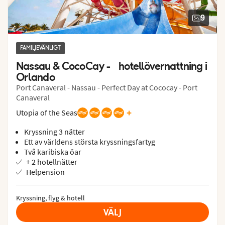
9
FAMILJEVÄNLIGT
Nassau & CocoCay -    hotellövernattning i 
Orlando
Port Canaveral - Nassau - Perfect Day at Cococay - Port
Canaveral
+
Utopia of the Seas
Kryssning 3 nätter
Ett av världens största kryssningsfartyg
Två karibiska öar
+ 2 hotellnätter
Helpension
Kryssning, flyg & hotell
VÄLJ