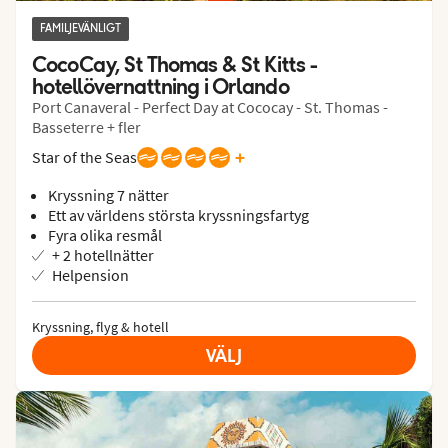
FAMILJEVÄNLIGT
CocoCay, St Thomas & St Kitts - 
hotellövernattning i Orlando
Port Canaveral - Perfect Day at Cococay - St. Thomas -
Basseterre + fler
+
Star of the Seas
Kryssning 7 nätter
Ett av världens största kryssningsfartyg
Fyra olika resmål
+ 2 hotellnätter
Helpension
Kryssning, flyg & hotell
VÄLJ