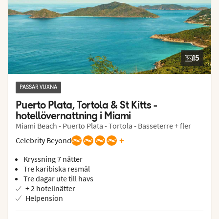
15
PASSAR VUXNA
Puerto Plata, Tortola & St Kitts - 
hotellövernattning i Miami
Miami Beach - Puerto Plata - Tortola - Basseterre + fler
+
Celebrity Beyond
Kryssning 7 nätter
Tre karibiska resmål
Tre dagar ute till havs
+ 2 hotellnätter
Helpension