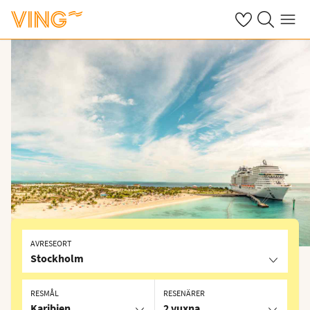
Se dina sparade
Sök på ving.s
Meny
AVRESEORT
Stockholm
RESMÅL
RESENÄRER
Karibien
2 vuxna