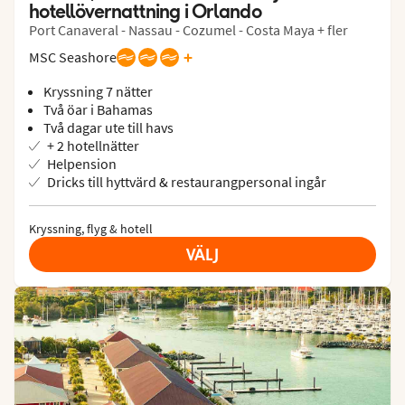
hotellövernattning i Orlando
Port Canaveral - Nassau - Cozumel - Costa Maya + fler
+
MSC Seashore
Kryssning 7 nätter
Två öar i Bahamas
Två dagar ute till havs
+ 2 hotellnätter
Helpension
Dricks till hyttvärd & restaurangpersonal ingår
Kryssning, flyg & hotell
VÄLJ