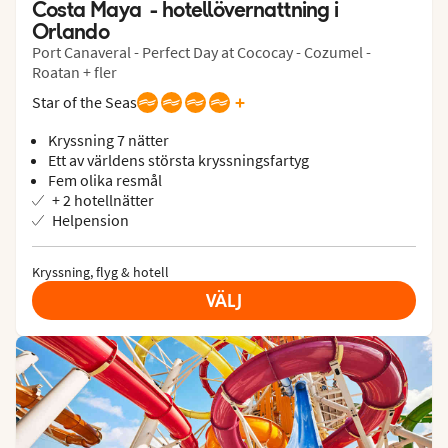
Costa Maya  - hotellövernattning i 
Orlando
Port Canaveral - Perfect Day at Cococay - Cozumel -
Roatan + fler
+
Star of the Seas
Kryssning 7 nätter
Ett av världens största kryssningsfartyg
Fem olika resmål
+ 2 hotellnätter
Helpension
Kryssning, flyg & hotell
VÄLJ