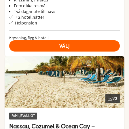
Fem olika resmål
Två dagar ute till havs
+ 2 hotellnätter
Helpension
Kryssning, flyg & hotell
VÄLJ
23
FAMILJEVÄNLIGT
Nassau, Cozumel & Ocean Cay – 