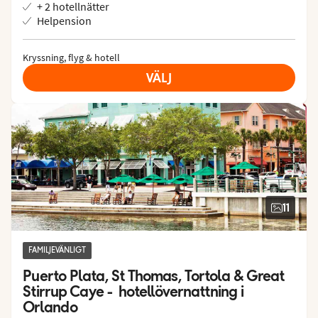
+ 2 hotellnätter
Helpension
Kryssning, flyg & hotell
VÄLJ
11
FAMILJEVÄNLIGT
Puerto Plata, St Thomas, Tortola & Great 
Stirrup Caye -  hotellövernattning i 
Orlando