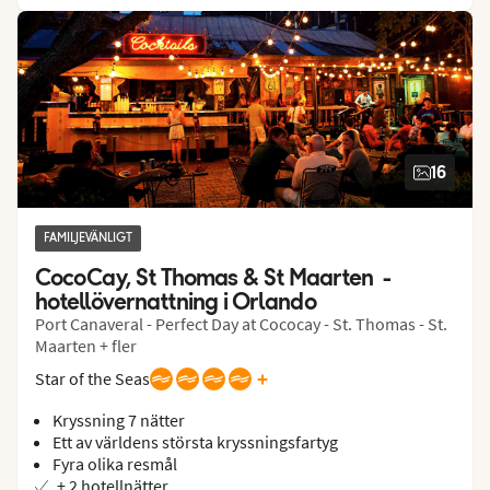
16
FAMILJEVÄNLIGT
CocoCay, St Thomas & St Maarten  - 
hotellövernattning i Orlando
Port Canaveral - Perfect Day at Cococay - St. Thomas - St.
Maarten + fler
+
Star of the Seas
Kryssning 7 nätter
Ett av världens största kryssningsfartyg
Fyra olika resmål
+ 2 hotellnätter