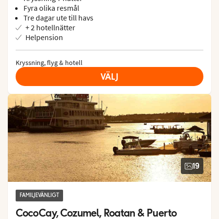
Fyra olika resmål
Tre dagar ute till havs
+ 2 hotellnätter
Helpension
Kryssning, flyg & hotell
VÄLJ
19
FAMILJEVÄNLIGT
CocoCay, Cozumel, Roatan & Puerto 