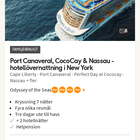
8
FAMILJEVÄNLIGT
Port Canaveral, CocoCay & Nassau - 
hotellövernattning i New York
Cape Liberty - Port Canaveral - Perfect Day at Cococay -
Nassau + fler
+
Odyssey of the Seas
Kryssning 7 nätter
Fyra olika resmål
Tre dagar ute till havs
+ 2 hotellnätter
Helpension