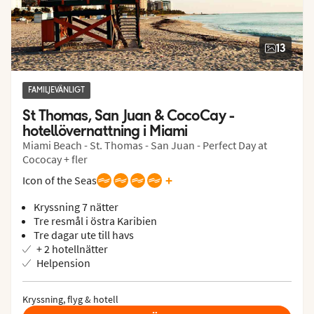
13
FAMILJEVÄNLIGT
St Thomas, San Juan & CocoCay - 
hotellövernattning i Miami
Miami Beach - St. Thomas - San Juan - Perfect Day at
Cococay + fler
+
Icon of the Seas
Kryssning 7 nätter
Tre resmål i östra Karibien
Tre dagar ute till havs
+ 2 hotellnätter
Helpension
Kryssning, flyg & hotell