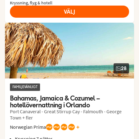
Kryssning, flyg & hotell
VÄLJ
28
FAMILJEVÄNLIGT
Bahamas, Jamaica & Cozumel – 
hotellövernattning i Orlando
Port Canaveral - Great Stirrup Cay - Falmouth - George
Town + fler
+
Norwegian Prima
Kryssning 7 nätter