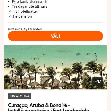
Fyra karibiska resmål
Tre dagar ute till havs
+ 2 hotellnätter
Helpension
Kryssning, flyg & hotell
VÄLJ
17
PASSAR VUXNA
Curaçao, Aruba & Bonaire - 
hotellövernattning i Fort Lauderdale