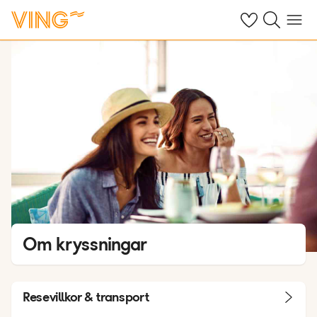
Se dina sparade
Sök på ving.s
Meny
Om kryssningar
Resevillkor & transport