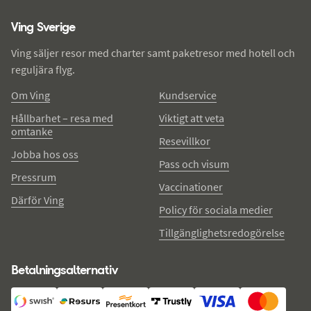
Ving - sidfot
Ving Sverige
Ving säljer resor med charter samt paketresor med hotell och
reguljära flyg.
Om Ving
Kundservice
Hållbarhet – resa med
Viktigt att veta
omtanke
Resevillkor
Jobba hos oss
Pass och visum
Pressrum
Vaccinationer
Därför Ving
Policy för sociala medier
Tillgänglighetsredogörelse
Betalningsalternativ