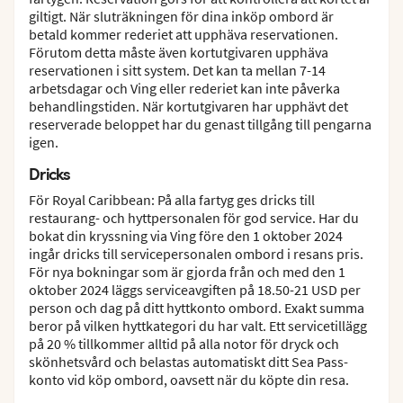
giltigt. När sluträkningen för dina inköp ombord är
betald kommer rederiet att upphäva reservationen.
Förutom detta måste även kortutgivaren upphäva
reservationen i sitt system. Det kan ta mellan 7-14
arbetsdagar och Ving eller rederiet kan inte påverka
behandlingstiden. När kortutgivaren har upphävt det
reserverade beloppet har du genast tillgång till pengarna
igen.
Dricks
För Royal Caribbean: På alla fartyg ges dricks till
restaurang- och hyttpersonalen för god service. Har du
bokat din kryssning via Ving före den 1 oktober 2024
ingår dricks till servicepersonalen ombord i resans pris.
För nya bokningar som är gjorda från och med den 1
oktober 2024 läggs serviceavgiften på 18.50-21 USD per
person och dag på ditt hyttkonto ombord. Exakt summa
beror på vilken hyttkategori du har valt. Ett servicetillägg
på 20 % tillkommer alltid på alla notor för dryck och
skönhetsvård och belastas automatiskt ditt Sea Pass-
konto vid köp ombord, oavsett när du köpte din resa.