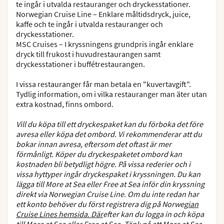
te ingår i utvalda restauranger och dryckesstationer.
Norwegian Cruise Line – Enklare måltidsdryck, juice,
kaffe och te ingår i utvalda restauranger och
dryckesstationer.
MSC Cruises – I kryssningens grundpris ingår enklare
dryck till frukost i huvudrestaurangen samt
dryckesstationer i buffétrestaurangen.
I vissa restauranger får man betala en "kuvertavgift".
Tydlig information, om i vilka restauranger man äter utan
extra kostnad, finns ombord.
Vill du köpa till ett dryckespaket kan du förboka det före
avresa eller köpa det ombord. Vi rekommenderar att du
bokar innan avresa, eftersom det oftast är mer
förmånligt. Köper du dryckespaketet ombord kan
kostnaden bli betydligt högre. På vissa rederier och i
vissa hyttyper ingår dryckespaket i kryssningen. Du kan
lägga till More at Sea eller Free at Sea inför din kryssning
direkt via Norwegian Cruise Line. Om du inte redan har
ett konto behöver du först registrera dig på Norwe
gian
Cruise Lines hemsida. Där
efter kan du logga in och köpa
till More at Sea eller Free at Sea. Tänk på att More at Sea