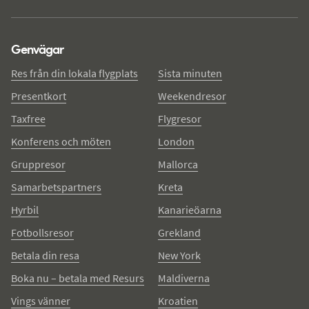
Genvägar
Res från din lokala flygplats
Sista minuten
Presentkort
Weekendresor
Taxfree
Flygresor
Konferens och möten
London
Gruppresor
Mallorca
Samarbetspartners
Kreta
Hyrbil
Kanarieöarna
Fotbollsresor
Grekland
Betala din resa
New York
Boka nu – betala med Resurs
Maldiverna
Vings vänner
Kroatien