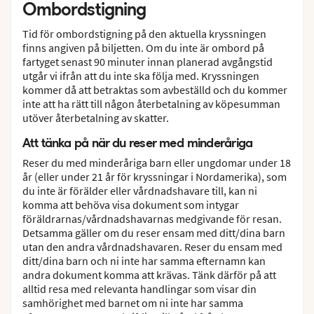
Ombordstigning
Tid för ombordstigning på den aktuella kryssningen
finns angiven på biljetten. Om du inte är ombord på
fartyget senast 90 minuter innan planerad avgångstid
utgår vi ifrån att du inte ska följa med. Kryssningen
kommer då att betraktas som avbeställd och du kommer
inte att ha rätt till någon återbetalning av köpesumman
utöver återbetalning av skatter.
Att tänka på när du reser med minderåriga
Reser du med minderåriga barn eller ungdomar under 18
år (eller under 21 år för kryssningar i Nordamerika), som
du inte är förälder eller vårdnadshavare till, kan ni
komma att behöva visa dokument som intygar
föräldrarnas/vårdnadshavarnas medgivande för resan.
Detsamma gäller om du reser ensam med ditt/dina barn
utan den andra vårdnadshavaren. Reser du ensam med
ditt/dina barn och ni inte har samma efternamn kan
andra dokument komma att krävas. Tänk därför på att
alltid resa med relevanta handlingar som visar din
samhörighet med barnet om ni inte har samma