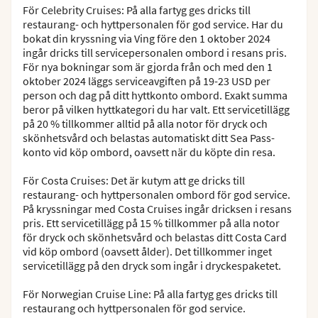
För Celebrity Cruises: På alla fartyg ges dricks till
restaurang- och hyttpersonalen för god service. Har du
bokat din kryssning via Ving före den 1 oktober 2024
ingår dricks till servicepersonalen ombord i resans pris.
För nya bokningar som är gjorda från och med den 1
oktober 2024 läggs serviceavgiften på 19-23 USD per
person och dag på ditt hyttkonto ombord. Exakt summa
beror på vilken hyttkategori du har valt. Ett servicetillägg
på 20 % tillkommer alltid på alla notor för dryck och
skönhetsvård och belastas automatiskt ditt Sea Pass-
konto vid köp ombord, oavsett när du köpte din resa.
För Costa Cruises: Det är kutym att ge dricks till
restaurang- och hyttpersonalen ombord för god service.
På kryssningar med Costa Cruises ingår dricksen i resans
pris. Ett servicetillägg på 15 % tillkommer på alla notor
för dryck och skönhetsvård och belastas ditt Costa Card
vid köp ombord (oavsett ålder). Det tillkommer inget
servicetillägg på den dryck som ingår i dryckespaketet.
För Norwegian Cruise Line: På alla fartyg ges dricks till
restaurang och hyttpersonalen för god service.