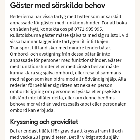
Gäster med särskilda behov
Rederierna har vissa fartyg med hytter som är särskilt
anpassade för gäster med funktionshinder. För att boka
en sådan hytt, kontakta oss på 0771-995 995.
Rullstolsburna gäster måste själva ta med sig rullstol. Vid
vissa hamnar lägger inte fartygen till intill kajen.
Transport till land sker med mindre tenderbåtar.
Ombord- och avstigning från dessa båtar är inte
anpassade för personer med funktionshinder. Gäster
med funktionshinder eller medicinska besvär måste
kunna klara sig själva ombord, eller resa tillsammans
med någon som kan bidra med all nödvändig hjälp. Alla
rederier förbehåller sig rätten att neka en person
ombordstigning om personens fysiska eller psykiska
tillstånd inte tillåter detta, eller om denne bedöms
behöva mer vård än vad resesällskapet eller personalen
ombord kan erbjuda.
Kryssning och graviditet
Det är endast tillåtet för gravida att kryssa fram till och
med vecka 23 i graviditeten. Det är viktigt att du själv