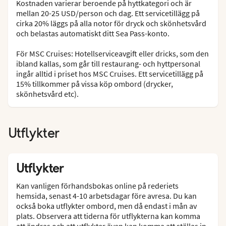
Kostnaden varierar beroende på hyttkategori och är
mellan 20-25 USD/person och dag. Ett servicetillägg på
cirka 20% läggs på alla notor för dryck och skönhetsvård
och belastas automatiskt ditt Sea Pass-konto.
För MSC Cruises: Hotellserviceavgift eller dricks, som den
ibland kallas, som går till restaurang- och hyttpersonal
ingår alltid i priset hos MSC Cruises. Ett servicetillägg på
15% tillkommer på vissa köp ombord (drycker,
skönhetsvård etc).
Utflykter
Utflykter
Kan vanligen förhandsbokas online på rederiets
hemsida, senast 4-10 arbetsdagar före avresa. Du kan
också boka utflykter ombord, men då endast i mån av
plats. Observera att tiderna för utflykterna kan komma
att ändras och att utflykter även kan komma att ställas in