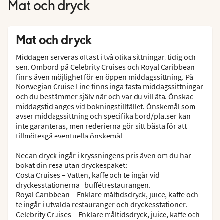
Mat och dryck
Mat och dryck
Middagen serveras oftast i två olika sittningar, tidig och
sen. Ombord på Celebrity Cruises och Royal Caribbean
finns även möjlighet för en öppen middagssittning. På
Norwegian Cruise Line finns inga fasta middagssittningar
och du bestämmer själv när och var du vill äta. Önskad
middagstid anges vid bokningstillfället. Önskemål som
avser middagssittning och specifika bord/platser kan
inte garanteras, men rederierna gör sitt bästa för att
tillmötesgå eventuella önskemål.
Nedan dryck ingår i kryssningens pris även om du har
bokat din resa utan dryckespaket:
Costa Cruises – Vatten, kaffe och te ingår vid
dryckesstationerna i buffétrestaurangen.
Royal Caribbean – Enklare måltidsdryck, juice, kaffe och
te ingår i utvalda restauranger och dryckesstationer.
Celebrity Cruises – Enklare måltidsdryck, juice, kaffe och