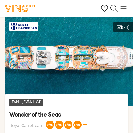
Se dina sparade
Sök på ving.s
Meny
(
23
)
Se bilder
FAMILJEVÄNLIGT
Wonder of the Seas
+
Royal Caribbean