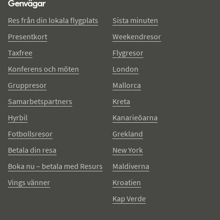
Genvägar
Res från din lokala flygplats
Sista minuten
Presentkort
Weekendresor
Taxfree
Flygresor
Konferens och möten
London
Gruppresor
Mallorca
Samarbetspartners
Kreta
Hyrbil
Kanarieöarna
Fotbollsresor
Grekland
Betala din resa
New York
Boka nu – betala med Resurs
Maldiverna
Vings vänner
Kroatien
Kap Verde