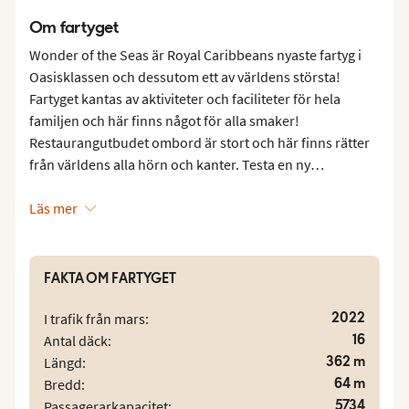
Om fartyget
Wonder of the Seas är Royal Caribbeans nyaste fartyg i
Oasisklassen och dessutom ett av världens största!
Fartyget kantas av aktiviteter och faciliteter för hela
familjen och här finns något för alla smaker!
Restaurangutbudet ombord är stort och här finns rätter
från världens alla hörn och kanter. Testa en ny
restaurang varje dag med allt ifrån klassiska hamburgare
och pizza till asiatiska smaker och fräscha mexikanska
Läs mer
rätter. Vill du hellre komponera din egen måltid finns en
stor bufférestaurang med varierande rätter och teman.
Wonder of the Seas har även flera barer och caféer
FAKTA OM FARTYGET
ombord. Svalka dig med en god drink ute på däck eller
varför inte en härlig aperitif innan middagen i någon av
2022
I trafik från mars:
loungerna ombord? Vill du få en dos av engelsk charm
16
Antal däck:
kan du besöka The English Pub och lockar en god fika
362 m
Längd:
finns både Park Café och Starbucks till ditt förfogande.
64 m
Bredd:
5734
Passagerarkapacitet: