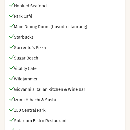
kan förekomma och uppdateras löpande. Med
Hooked Seafood
reservation för ändringar.
Park Café
Main Dining Room (huvudrestaurang)
Starbucks
Sorrento's Pizza
Sugar Beach
Vitality Café
Wildjammer
Giovanni's Italian Kitchen & Wine Bar
Izumi Hibachi & Sushi
150 Central Park
Solarium Bistro Restaurant