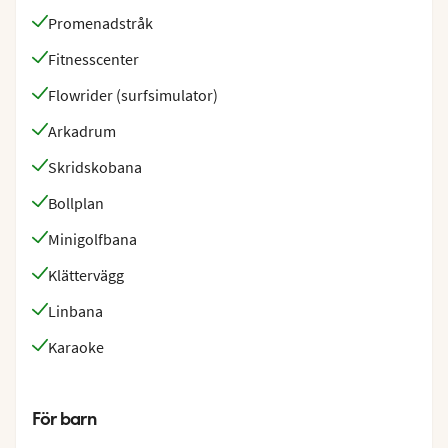
Promenadstråk
Fitnesscenter
Flowrider (surfsimulator)
Arkadrum
Skridskobana
Bollplan
Minigolfbana
Klättervägg
Linbana
Karaoke
För barn