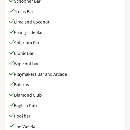
Schooner Bar
Trellis Bar
Lime and Coconut
Rising Tide Bar
Solarium Bar
Bionic Bar
Wipe out bar
Playmakers Bar and Arcade
Boleros
Diamond Club
English Pub
Pool bar
The Vue Bar