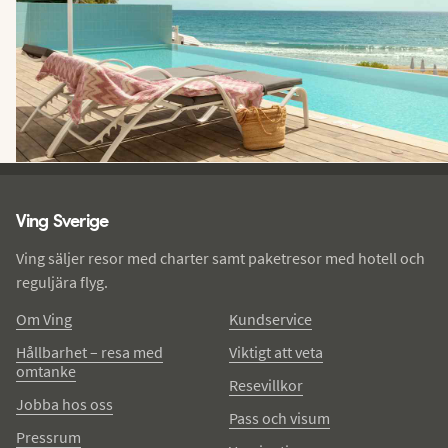
Ving - sidfot
Ving Sverige
Ving säljer resor med charter samt paketresor med hotell och
reguljära flyg.
Om Ving
Kundservice
Hållbarhet – resa med
Viktigt att veta
omtanke
Resevillkor
Jobba hos oss
Pass och visum
Pressrum