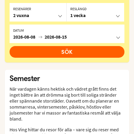
RESENÄRER
RESLÄNGD
2 vuxna
1 vecka
DATUM
2026-08-08
2026-08-15
SÖK
Semester
När vardagen känns hektisk och vädret grått finns det
inget bättre än att drömma sig bort till soliga stränder
eller spännande storstäder. Oavsett om du planerar en
sommarresa, vintersemester, påsklov, höstlov eller
julsemester har vi massor av fantastiska resmål att välja
bland.
Hos Ving hittar du resor för alla – vare sig du reser med