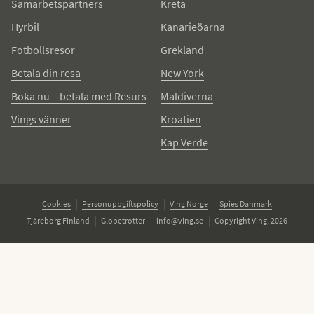
Samarbetspartners
Kreta
Hyrbil
Kanarieöarna
Fotbollsresor
Grekland
Betala din resa
New York
Boka nu – betala med Resurs
Maldiverna
Vings vänner
Kroatien
Kap Verde
Cookies
Personuppgiftspolicy
Ving Norge
Spies Danmark
Tjäreborg Finland
Globetrotter
info@ving.se
Copyright Ving, 2026