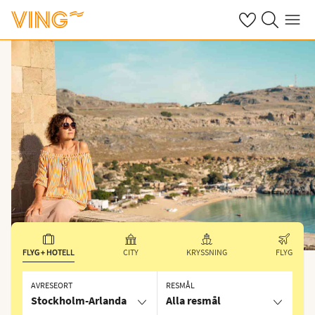
Se dina sparade
Sök på ving.s
Meny
FLYG + HOTELL
CITY
KRYSSNING
FLYG
AVRESEORT
RESMÅL
Stockholm-Arlanda
Alla resmål