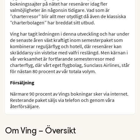
bokningssajter på nätet har resenärer idag fler
valmöjligheter än någonsin tidigare. Vad som är
”charterresor” blir allt mer otydligt då även de klassiska
”charterbolagen” har breddat sitt utbud.
Ving har tagit ledningen i denna utveckling och har under
de senaste åren växt kraftigt inom semesterpaket som
kombinerar reguljärflyg och hotell, där resenärer kan
skräddarsy sin vistelse med valfri reslängd. Men kärnan i
vår verksamhet är fortfarande semesterresor med
charterflyg, där vårt eget flygbolag, Sunclass Airlines, står
för nästan 80 procent av vår totala volym.
Försäljning
Närmare 90 procent av Vings bokningar sker via internet.
Resterande paket säljs via telefon och genom våra
återförsäljare.
Om Ving – Översikt