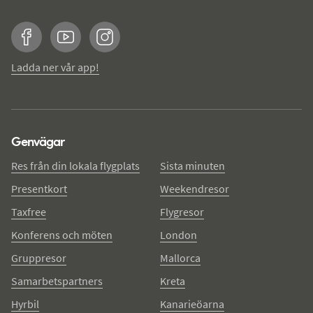
Facebook
YouTube
Instagram
Ladda ner vår app!
Genvägar
Res från din lokala flygplats
Sista minuten
Presentkort
Weekendresor
Taxfree
Flygresor
Konferens och möten
London
Gruppresor
Mallorca
Samarbetspartners
Kreta
Hyrbil
Kanarieöarna