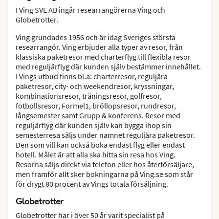
I Ving SVE AB ingår researrangörerna Ving och
Globetrotter.
Ving grundades 1956 och är idag Sveriges största
researrangör. Ving erbjuder alla typer av resor, från
klassiska paketresor med charterflyg till flexibla resor
med reguljärflyg där kunden själv bestämmer innehållet.
I Vings utbud finns bl.a: charterresor, reguljära
paketresor, city- och weekendresor, kryssningar,
kombinationsresor, träningsresor, golfresor,
fotbollsresor, Formel1, bröllopsresor, rundresor,
långsemester samt Grupp & konferens. Resor med
reguljärflyg där kunden själv kan bygga ihop sin
semesterresa säljs under namnet reguljära paketresor.
Den som vill kan också boka endast flyg eller endast
hotell. Målet är att alla ska hitta sin resa hos Ving.
Resorna säljs direkt via telefon eller hos återförsäljare,
men framför allt sker bokningarna på Ving.se som står
för drygt 80 procent av Vings totala försäljning.
Globetrotter
Globetrotter har i över 50 år varit specialist på