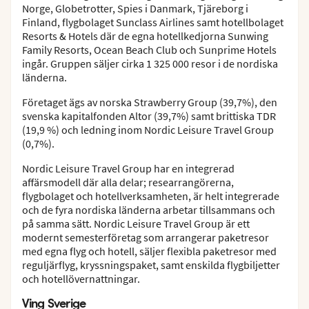
Norge, Globetrotter, Spies i Danmark, Tjäreborg i
Finland, flygbolaget Sunclass Airlines samt hotellbolaget
Resorts & Hotels där de egna hotellkedjorna Sunwing
Family Resorts, Ocean Beach Club och Sunprime Hotels
ingår. Gruppen säljer cirka 1 325 000 resor i de nordiska
länderna.
Företaget ägs av norska Strawberry Group (39,7%), den
svenska kapitalfonden Altor (39,7%) samt brittiska TDR
(19,9 %) och ledning inom Nordic Leisure Travel Group
(0,7%).
Nordic Leisure Travel Group har en integrerad
affärsmodell där alla delar; researrangörerna,
flygbolaget och hotellverksamheten, är helt integrerade
och de fyra nordiska länderna arbetar tillsammans och
på samma sätt. Nordic Leisure Travel Group är ett
modernt semesterföretag som arrangerar paketresor
med egna flyg och hotell, säljer flexibla paketresor med
reguljärflyg, kryssningspaket, samt enskilda flygbiljetter
och hotellövernattningar.
Ving Sverige