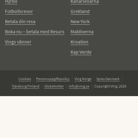
Hyrbil
Kanarieöarna
Fotbollsresor
Grekland
Betala din resa
New York
Boka nu – betala med Resurs
Maldiverna
Vings vänner
Kroatien
Kap Verde
Cookies
Personuppgiftspolicy
Ving Norge
Spies Danmark
Tjäreborg Finland
Globetrotter
info@ving.se
Copyright Ving, 2026