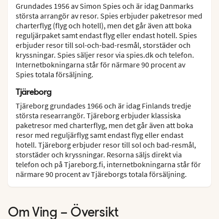
Grundades 1956 av Simon Spies och är idag Danmarks
största arrangör av resor. Spies erbjuder paketresor med
charterflyg (flyg och hotell), men det går även att boka
reguljärpaket samt endast flyg eller endast hotell. Spies
erbjuder resor till sol-och-bad-resmål, storstäder och
kryssningar. Spies säljer resor via spies.dk och telefon.
Internetbokningarna står för närmare 90 procent av
Spies totala försäljning.
Tjäreborg
Tjäreborg grundades 1966 och är idag Finlands tredje
största researrangör. Tjäreborg erbjuder klassiska
paketresor med charterflyg, men det går även att boka
resor med reguljärflyg samt endast flyg eller endast
hotell. Tjäreborg erbjuder resor till sol och bad-resmål,
storstäder och kryssningar. Resorna säljs direkt via
telefon och på Tjareborg.fi, internetbokningarna står för
närmare 90 procent av Tjäreborgs totala försäljning.
Om Ving – Översikt