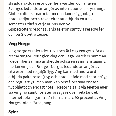
skräddarsydda resor över hela världen och är även
Sveriges ledande arrangör av internationella kryssningar.
Globetrotter samarbetar med ledande flygbolag och
hotellkedjor och strävar efter att erbjuda en unik
semester utifrån varje kunds behov.
Globetrotters resor säljs via telefon samt via resebyråer
och på Globetrotter.se.
Ving Norge
Ving Norge etablerades 1970 och är i dag Norges största
researrangör. 2007 gick Ving och Saga Solreiser samman,
i december samma år skedde också en sammanslagning
mellan Ving och Bridge - Norges ledande arrangör av
cityresor med reguljärflyg. Ving kan med andra ord
erbjuda paketresor (flyg och hotell) både med charterflyg
och regulärflyg, men man kan också beställa endast
flygbiljett och endast hotell. Resorna säljs via telefon eller
via Ving.no samt hos återförsäljare över hela landet.
Internetbokningarna står för närmare 90 procent av Ving
Norges totala försäljning.
Spies