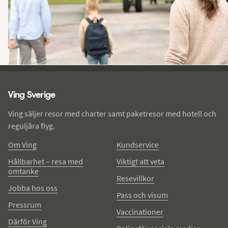
Ving - sidfot
Ving Sverige
Ving säljer resor med charter samt paketresor med hotell och
reguljära flyg.
Om Ving
Kundservice
Hållbarhet – resa med
Viktigt att veta
omtanke
Resevillkor
Jobba hos oss
Pass och visum
Pressrum
Vaccinationer
Därför Ving