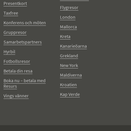
Presentkort
Flygresor
Taxfree
London
Konferens och möten
Mallorca
Gruppresor
Kreta
Samarbetspartners
Kanarieöarna
Hyrbil
Grekland
Fotbollsresor
New York
Betala din resa
Maldiverna
Boka nu – betala med
Kroatien
Resurs
Kap Verde
Vings vänner