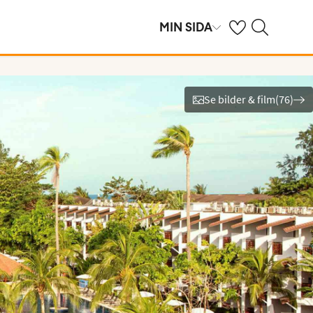
Se dina sparade h
Sök på ving.se
MIN SIDA
Se bilder & film
(
76
)