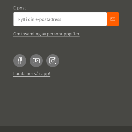
E-post
Om insamling av personuppgifter
Facebook
YouTube
Instagram
Ladda ner vår app!