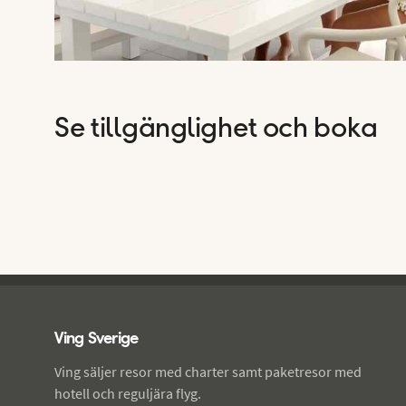
Se tillgänglighet och boka
Ving - sidfot
Ving Sverige
Ving säljer resor med charter samt paketresor med
hotell och reguljära flyg.