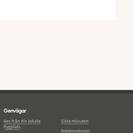
Genvägar
Res från din lokala
Sista minuten
flygplats
Weekendresor