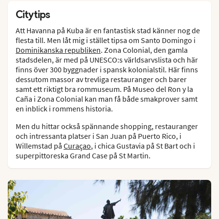
Citytips
Att Havanna på Kuba är en fantastisk stad känner nog de
flesta till. Men låt mig i stället tipsa om Santo Domingo i
Dominikanska republiken
. Zona Colonial, den gamla
stadsdelen, är med på UNESCO:s världsarvslista och här
finns över 300 byggnader i spansk kolonialstil. Här finns
dessutom massor av trevliga restauranger och barer
samt ett riktigt bra rommuseum. På Museo del Ron y la
Caña i Zona Colonial kan man få både smakprover samt
en inblick i rommens historia.
Men du hittar också spännande shopping, restauranger
och intressanta platser i San Juan på Puerto Rico, i
Willemstad på
Curaçao
, i chica Gustavia på St Bart och i
superpittoreska Grand Case på St Martin.