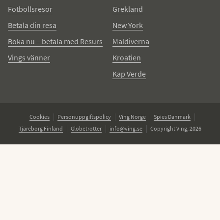
Fotbollsresor
Grekland
Betala din resa
New York
Boka nu – betala med Resurs
Maldiverna
Vings vänner
Kroatien
Kap Verde
Cookies
Personuppgiftspolicy
Ving Norge
Spies Danmark
Tjäreborg Finland
Globetrotter
info@ving.se
Copyright Ving, 2026