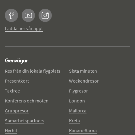
Facebook
YouTube
Instagram
Ladda ner vår app!
Genvägar
Res från din lokala flygplats
Sista minuten
Presentkort
Weekendresor
Taxfree
Flygresor
Konferens och möten
London
Gruppresor
Mallorca
Samarbetspartners
Kreta
Hyrbil
Kanarieöarna