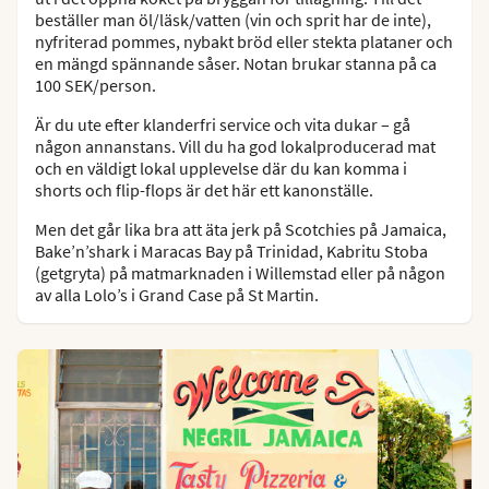
beställer man öl/läsk/vatten (vin och sprit har de inte),
nyfriterad pommes, nybakt bröd eller stekta plataner och
en mängd spännande såser. Notan brukar stanna på ca
100 SEK/person.
Är du ute efter klanderfri service och vita dukar – gå
någon annanstans. Vill du ha god lokalproducerad mat
och en väldigt lokal upplevelse där du kan komma i
shorts och flip-flops är det här ett kanonställe.
Men det går lika bra att äta jerk på Scotchies på Jamaica,
Bake’n’shark i Maracas Bay på Trinidad, Kabritu Stoba
(getgryta) på matmarknaden i Willemstad eller på någon
av alla Lolo’s i Grand Case på St Martin.