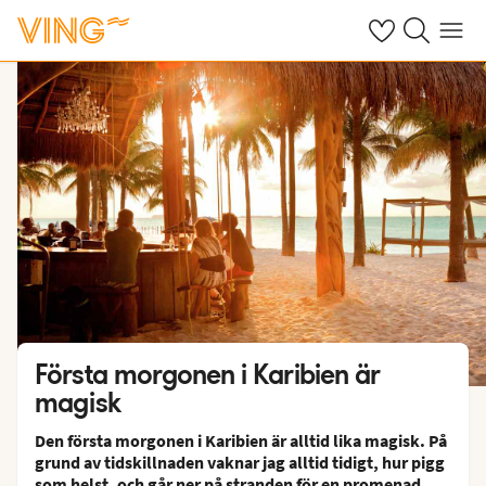
Se dina sparade
Sök på ving.s
Meny
Första morgonen i Karibien är
magisk
Den första morgonen i Karibien är alltid lika magisk. På
grund av tidskillnaden vaknar jag alltid tidigt, hur pigg
som helst, och går ner på stranden för en promenad