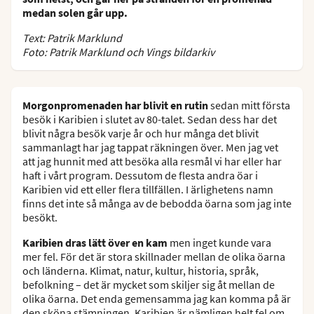
medan solen går upp.
Text: Patrik Marklund
Foto: Patrik Marklund och Vings bildarkiv
Morgonpromenaden har blivit en rutin
sedan mitt första
besök i Karibien i slutet av 80-talet. Sedan dess har det
blivit några besök varje år och hur många det blivit
sammanlagt har jag tappat räkningen över. Men jag vet
att jag hunnit med att besöka alla resmål vi har eller har
haft i vårt program. Dessutom de flesta andra öar i
Karibien vid ett eller flera tillfällen. I ärlighetens namn
finns det inte så många av de bebodda öarna som jag inte
besökt.
Karibien dras lätt över en kam
men inget kunde vara
mer fel. För det är stora skillnader mellan de olika öarna
och länderna. Klimat, natur, kultur, historia, språk,
befolkning – det är mycket som skiljer sig åt mellan de
olika öarna. Det enda gemensamma jag kan komma på är
den sköna stämningen. Karibien är nämligen helt fel om