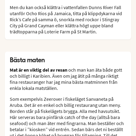
Men du kan också klättra i vattenfallen Dunns River Fall
utanför Ocho Rios på Jamaica, titta på klippdykarna vid
Rick’s Cafe på samma ö, snorkla med rockor i Stingray
City på Grand Cayman eller klättra högt uppe bland
trädtopparna på Loterie Farm på St Martin.
Bästa maten
Mat är en viktig del av resan
och man kan äta både gott
och billigt i Karibien. Även om jag ätit på många riktigt
fina restauranger har jag mina bästa matminnen från
enkla lokala matställen.
Som exempelvis Zeerover i fiskeläget Sanvaneta på
Aruba. Det är en enkel och billig restaurang utan meny.
Borden står på fiskelägets brygga. Alla med havsutsikt.
Här serveras bara pinfärsk catch of the day (alltså bara
seafood) och man äter med fingrarna. Man beställer och
betalar i ”kiosken” vid entrén. Sedan bärs det ni beställt
ut i det öppna köket på bryggan för tillagning. Till det