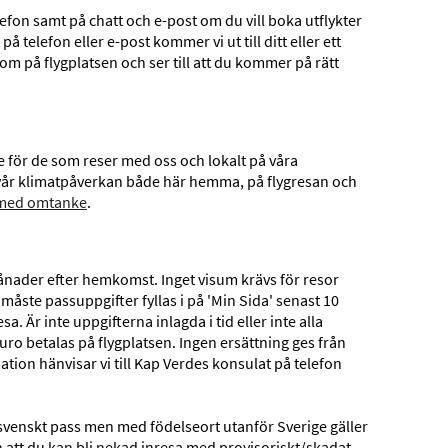
lefon samt på chatt och e-post om du vill boka utflykter
på telefon eller e-post kommer vi ut till ditt eller ett
om på flygplatsen och ser till att du kommer på rätt
e för de som reser med oss och lokalt på våra
ra vår klimatpåverkan både här hemma, på flygresan och
med omtanke
.
ånader efter hemkomst. Inget visum krävs för resor
est solsäkra resmål – perfekt för dig som vill resa till värmen
 måste passuppgifter fyllas i på 'Min Sida' senast 10
ppnad och genuin atmosfär.
a. Är inte uppgifterna inlagda i tid eller inte alla
euro betalas på flygplatsen. Ingen ersättning ges från
ation hänvisar vi till Kap Verdes konsulat på telefon
svenskt pass men med födelseort utanför Sverige gäller
n att du kan bli nekad inresa med provisoriskt/skadat