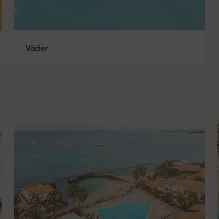
26
°
Väder
25
°