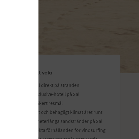
Bra att veta
Hotell direkt på stranden
All Inclusive-hotell på Sal
Solsäkert resmål
Varmt och behagligt klimat året runt
Kilometerlånga sandstränder på Sal
Perfekta förhållanden för vindsurfing
Lokala restauranger i Santa Maria