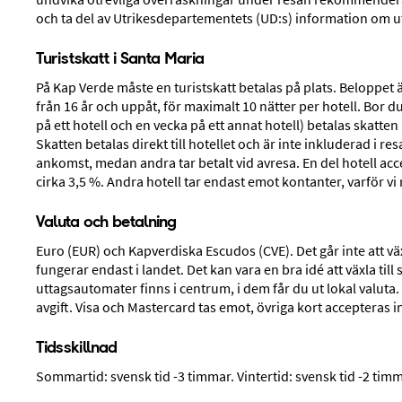
och ta del av Utrikesdepartementets (UD:s) information om u
Om
Kap Verde
Turistskatt i Santa Maria
På Kap Verde måste en turistskatt betalas på plats. Beloppet ä
från 16 år och uppåt, för maximalt 10 nätter per hotell. Bor du
på ett hotell och en vecka på ett annat hotell) betalas skatten 
Skatten betalas direkt till hotellet och är inte inkluderad i r
ankomst, medan andra tar betalt vid avresa. En del hotell ac
cirka 3,5 %. Andra hotell tar endast emot kontanter, varför v
Valuta och betalning
Euro (EUR) och Kapverdiska Escudos (CVE). Det går inte att vä
fungerar endast i landet. Det kan vara en bra idé att växla till
uttagsautomater finns i centrum, i dem får du ut lokal valuta. 
avgift. Visa och Mastercard tas emot, övriga kort accepteras i
Stränder
Tidsskillnad
Sommartid: svensk tid -3 timmar. Vintertid: svensk tid -2 timm