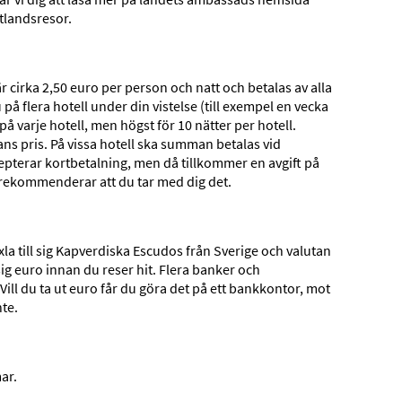
tlandsresor.
r cirka 2,50 euro per person och natt och betalas av alla
 på flera hotell under din vistelse (till exempel en vecka
på varje hotell, men högst för 10 nätter per hotell.
esans pris. På vissa hotell ska summan betalas vid
cepterar kortbetalning, men då tillkommer en avgift på
i rekommenderar att du tar med dig det.
xla till sig Kapverdiska Escudos från Sverige och valutan
 sig euro innan du reser hit. Flera banker och
Vill du ta ut euro får du göra det på ett bankkontor, mot
nte.
Mat, dryck och nattliv
ar.