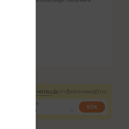
FLYG + HOTELL
CITY
KRYSSNING
FLYG
RESENÄRER
SÖK
2 vuxna