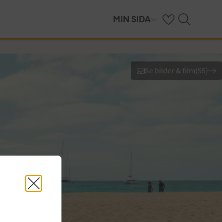
Se dina sparade h
Sök på ving.se
MIN SIDA
Se bilder & film
(
55
)