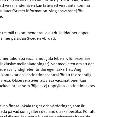
tt vissa länder även kan kräva ett visst antal tomma
Restauranger & barer
ulatet för mer information. Ving ansvarar ej för
e.
4,3
4,1
ika resmål rekommenderar vi att du laddar ner appen
äsa mer på sidan
Sweden Abroad
.
okumentation på vaccin mot gula febern), för resenärer
 (inklusive mellanlandningar). Var medveten om att det
ade av myndigheter för din egen säkerhet. Ving
 kontaktar en vaccinationscentral för att få ordentlig
 resa. Observera även att vissa vaccinationer kan
ekad inresa som följd av ej uppfyllda vaccinationskrav.
RESLÄNGD
DATUM
1 vecka
2026-10-16
2026-10-23
 även finnas lokala regler och värderingar, som är
 reda på vad som gäller i det land du ska besöka. För att
r vi dig att läsa mer på landets ambassads hemsida