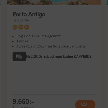
Porto Antigo
Kap Verde
Flyg + del i Enrumslägenhet
1 vecka
Avresa 1 apr 2027 från Göteborg-Landvetter
Få 2.000:- rabatt med koden KAPVERDE
9.660:-
VÄLJ
Pris per person