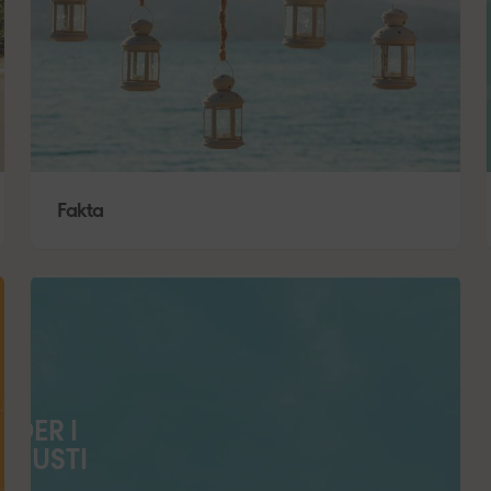
Fakta
ÄDER I
UGUSTI