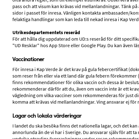
4,1
/5
Baseras på 43740 svar
Betyg från Vings gäster: 4.1/5
pass och att visum kan krävas vid mellanlandningar. Tänk på a
Stränder
Barnvänligt
sidor i passet för inresa. Vänligen kontakta ambassaden/kons
felaktiga handlingar som kan leda till nekad inresa i Kap Verd
4,6
Fler omdömen
Utrikesdepartementets reseråd
För att hålla dig uppdaterad om UD:s reseråd för ditt specif
"UD Resklar" hos App Store eller Google Play. Du kan även l
HITTA DITT HOTELL
Vaccinationer
För inresa i Kap Verde är det krav på gula febercertifikat (d
som reser från eller via ett land där gula febern förekommer
finns rekommendationer för olika vaccin och dessa är beslut
rekommenderar därför att du, även om vaccin inte är ett krav,
vägledning om vilka vacciner som rekommenderas för just din
Boka din resa
komma att krävas vid mellanlandningar. Ving ansvarar ej för n
AVRESEORT
RESMÅL
Lagar och lokala värderingar
Stockholm-Arlanda
Kap Verde
I landet du ska besöka finns det nationella lagar, och det kan
annorlunda än de vi har i Sverige. Du ansvarar själv för att ta
undvika otrevliga överraskningar under resan rekommendera