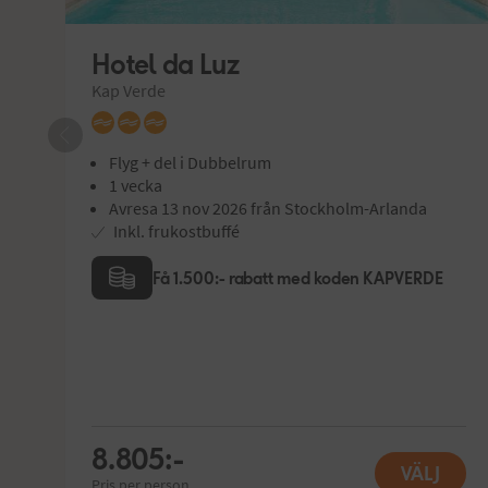
Hotel da Luz
Kap Verde
Flyg + del i Dubbelrum
1 vecka
Avresa 13 nov 2026 från Stockholm-Arlanda
Inkl. frukostbuffé
Få 1.500:- rabatt med koden KAPVERDE
8.805:-
VÄLJ
Pris per person