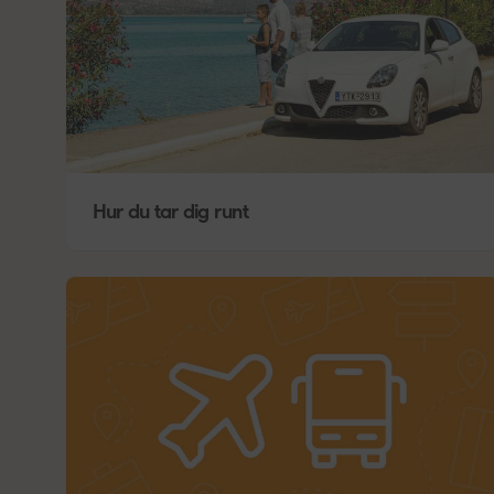
Hur du tar dig runt
V
A