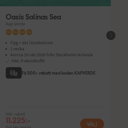
Oasis Salinas Sea
O
Kap Verde
K
Flyg + del i Dubbelrum
1 vecka
Avresa 16 okt 2026 från Stockholm-Arlanda
Inkl. frukostbuffé
Få 500:- rabatt med koden KAPVERDE
500:- rabatt
11.225:-
1
VÄLJ
Pris per person
Pr