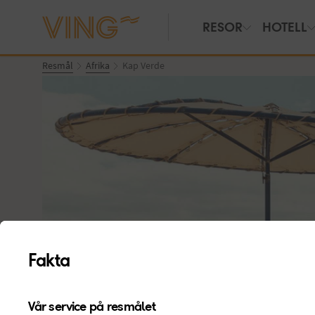
RESOR
HOTELL
Resmål
Afrika
Kap Verde
Fakta
Se bilder & film
Vår service på resmålet