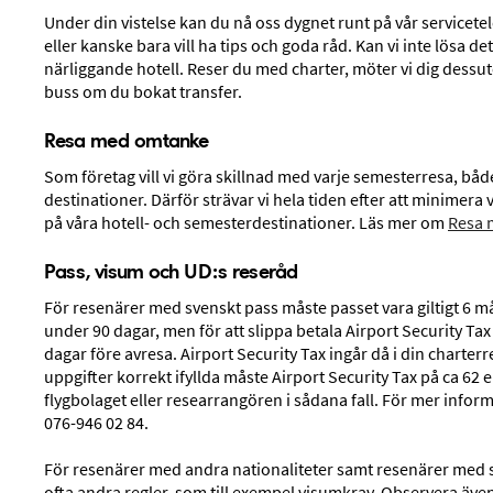
Under din vistelse kan du nå oss dygnet runt på vår servicete
eller kanske bara vill ha tips och goda råd. Kan vi inte lösa det 
närliggande hotell. Reser du med charter, möter vi dig dessut
buss om du bokat transfer.
Resa med omtanke
Som företag vill vi göra skillnad med varje semesterresa, båd
destinationer. Därför strävar vi hela tiden efter att minime
på våra hotell- och semesterdestinationer. Läs mer om
Resa 
Resor till
Kap Verde
Pass, visum och UD:s reseråd
För resenärer med svenskt pass måste passet vara giltigt 6 m
Santa Maria på ön Sal i Kap Verde är ett av Vings m
under 90 dagar, men för att slippa betala Airport Security Tax
och kombinera långa sandstränder med en avsla
dagar före avresa. Airport Security Tax ingår då i din charterres
uppgifter korrekt ifyllda måste Airport Security Tax på ca 62 
Läs mer om Kap Verde
flygbolaget eller researrangören i sådana fall. För mer inform
076-946 02 84.
Våra kunder om Kap Verde
För resenärer med andra nationaliteter samt resenärer med 
ofta andra regler, som till exempel visumkrav. Observera äve