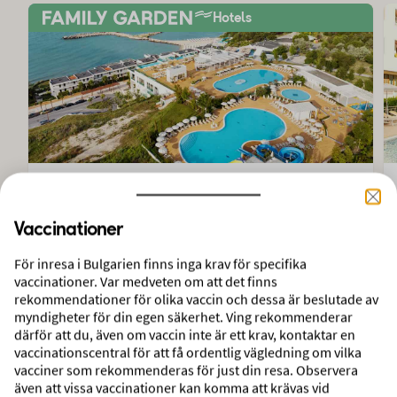
Hotels
BARNVÄNLIGT
White Lagoon Beach
Vaccinationer
Balchik, Varna, Bulgarien
För inresa i Bulgarien finns inga krav för specifika
vaccinationer. Var medveten om att det finns
Flyg + del i Enrumslägenhet, terrass mot annan
rekommendationer för olika vaccin och dessa är beslutade av
byggnad
myndigheter för din egen säkerhet. Ving rekommenderar
1 vecka
därför att du, även om vaccin inte är ett krav, kontaktar en
Avresa 31 aug 2026 från Köpenhamn
vaccinationscentral för att få ordentlig vägledning om vilka
vacciner som rekommenderas för just din resa. Observera
även att vissa vaccinationer kan komma att krävas vid