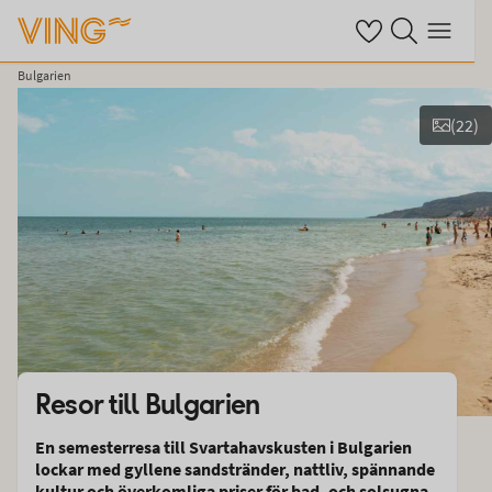
Se dina sparade ho
Sök på ving.se
Meny
Bulgarien
(
22
)
Se bilder
Resor till
Bulgarien
En semesterresa till Svartahavskusten i Bulgarien
lockar med gyllene sandstränder, nattliv, spännande
kultur och överkomliga priser för bad- och solsugna