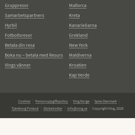
Gruppresor
Mallorca
Samarbetspartners
Kreta
Hyrbil
Kanarieöarna
Fotbollsresor
Grekland
Betala din resa
New York
Boka nu – betala med Resurs
Maldiverna
Vings vänner
Kroatien
Kap Verde
Cookies
Personuppgiftspolicy
Ving Norge
Spies Danmark
Tjäreborg Finland
Globetrotter
info@ving.se
Copyright Ving, 2026