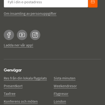
Om insamling av personuppgifter
Facebook
YouTube
Instagram
Ladda ner vår app!
Genvägar
Res från din lokala flygplats
Sista minuten
Presentkort
Weekendresor
Taxfree
Flygresor
Konferens och möten
London