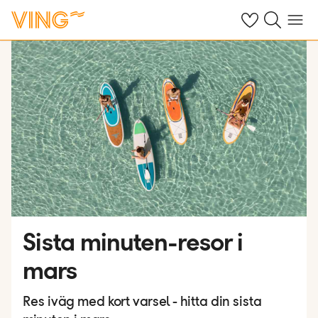
Se dina sparade
Sök på ving.s
Meny
Sista minuten-resor i
mars
Res iväg med kort varsel - hitta din sista