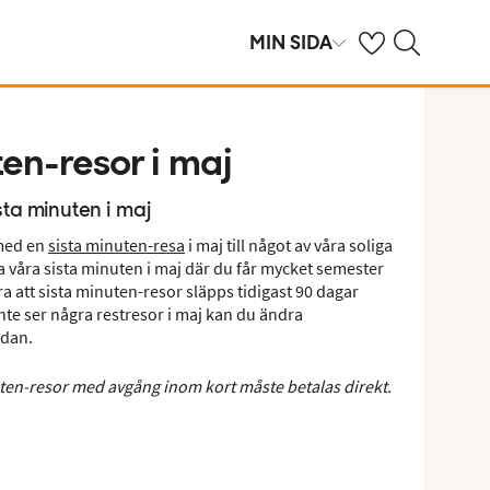
Se dina sparade h
Sök på ving.se
MIN SIDA
ten-resor i maj
sta minuten i maj
med en
sista minuten-resa
i maj till något av våra soliga
a våra sista minuten i maj där du får mycket semester
era att sista minuten-resor släpps tidigast 90 dagar
nte ser några restresor i maj kan du ändra
edan.
uten-resor med avgång inom kort måste betalas direkt.