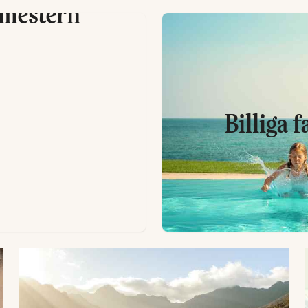
emestern
Billiga 