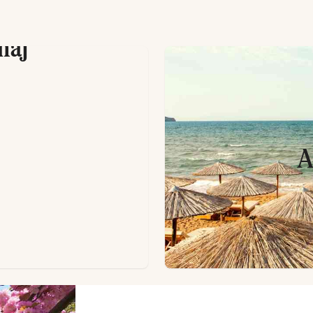
 maj
A