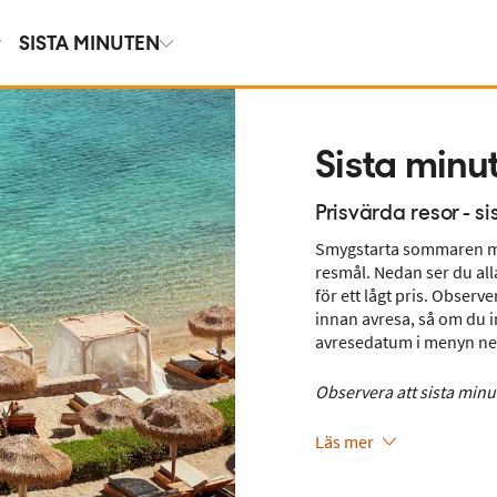
SISTA MINUTEN
Sista minu
Prisvärda resor - si
Smygstarta sommaren 
resmål. Nedan ser du all
för ett lågt pris. Observ
innan avresa, så om du i
avresedatum i menyn n
Observera att sista min
Läs mer