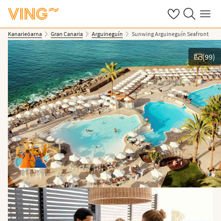
Se dina sparade
Sök på ving.s
Meny
Kanarieöarna
Gran Canaria
Arguineguín
Sunwing Arguineguín Seafront
(
99
)
Se bilder & film