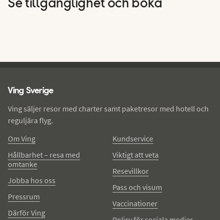
Se tillgänglighet och boka
Ving - sidfot
Ving Sverige
Ving säljer resor med charter samt paketresor med hotell och
reguljära flyg.
Om Ving
Kundservice
Hållbarhet – resa med
Viktigt att veta
omtanke
Resevillkor
Jobba hos oss
Pass och visum
Pressrum
Vaccinationer
Därför Ving
Policy för sociala medier