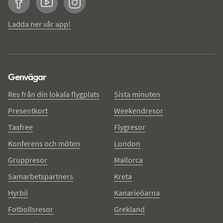
Facebook
YouTube
Instagram
Ladda ner vår app!
Genvägar
Res från din lokala flygplats
Sista minuten
Presentkort
Weekendresor
Taxfree
Flygresor
Konferens och möten
London
Gruppresor
Mallorca
Samarbetspartners
Kreta
Hyrbil
Kanarieöarna
Fotbollsresor
Grekland