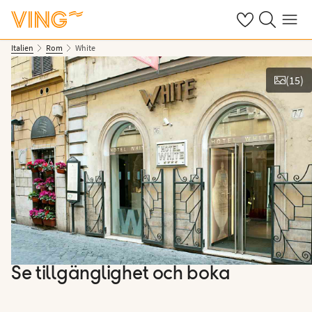
Se dina sparade
Sök på ving.s
Meny
Italien
Rom
White
(
15
)
Se bilder
Se tillgänglighet och boka