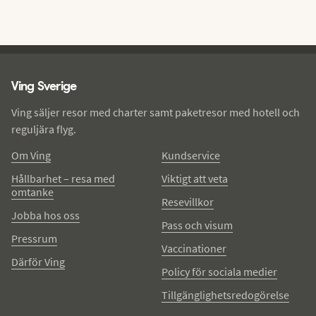
Ving - sidfot
Ving Sverige
Ving säljer resor med charter samt paketresor med hotell och
reguljära flyg.
Om Ving
Kundservice
Hållbarhet – resa med
Viktigt att veta
omtanke
Resevillkor
Jobba hos oss
Pass och visum
Pressrum
Vaccinationer
Därför Ving
Policy för sociala medier
Tillgänglighetsredogörelse