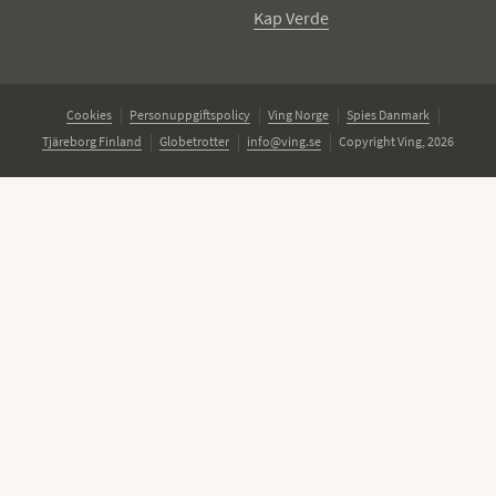
Kap Verde
Cookies
Personuppgiftspolicy
Ving Norge
Spies Danmark
Tjäreborg Finland
Globetrotter
info@ving.se
Copyright Ving, 2026