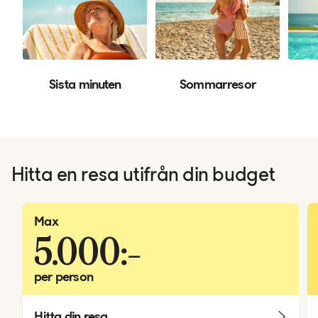
Sista minuten
Sommarresor
Hitta en resa utifrån din budget
Max
5.000:-
per person
Hitta din resa