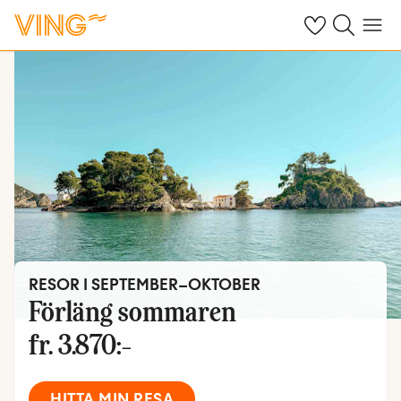
Se dina sparade
Sök på ving.s
Meny
RESOR I SEPTEMBER–OKTOBER
Förläng sommaren
fr.
3.870:-
HITTA MIN RESA