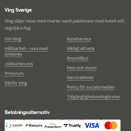
Ving - sidfot
Ving Sverige
Ving säljer resor med charter samt paketresor med hotell och
reguljära flyg.
Om Ving
Kundservice
Hållbarhet – resa med
Viktigt att veta
omtanke
Resevillkor
Jobba hos oss
Pass och visum
Pressrum
Vaccinationer
Därför Ving
Policy för sociala medier
Tillgänglighetsredogörelse
Betalningsalternativ