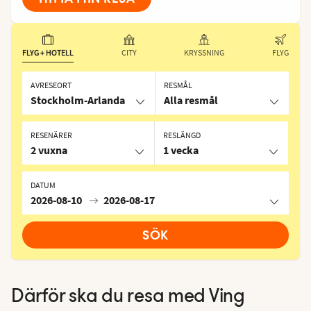
FLYG + HOTELL
CITY
KRYSSNING
FLYG
AVRESEORT
RESMÅL
Stockholm-Arlanda
Alla resmål
RESENÄRER
RESLÄNGD
2 vuxna
1 vecka
DATUM
2026-08-10
2026-08-17
SÖK
Därför ska du resa med Ving