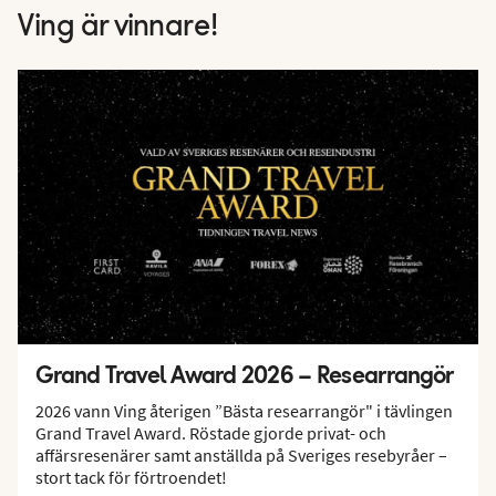
Ving är vinnare!
Grand Travel Award 2026 – Researrangör
2026 vann Ving återigen ”Bästa researrangör" i tävlingen
Grand Travel Award. Röstade gjorde privat- och
affärsresenärer samt anställda på Sveriges resebyråer –
stort tack för förtroendet!