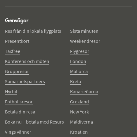
Genvägar
Res från din lokala flygplats
Sista minuten
Presentkort
Weekendresor
Taxfree
Flygresor
Konferens och möten
London
Gruppresor
Mallorca
Samarbetspartners
Kreta
Hyrbil
Kanarieöarna
Fotbollsresor
Grekland
Betala din resa
New York
Boka nu – betala med Resurs
Maldiverna
Vings vänner
Kroatien