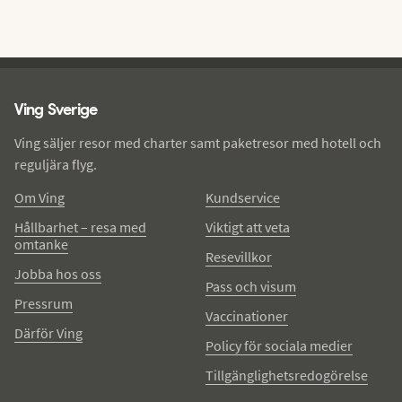
Ving - sidfot
Ving Sverige
Ving säljer resor med charter samt paketresor med hotell och
reguljära flyg.
Om Ving
Kundservice
Hållbarhet – resa med
Viktigt att veta
omtanke
Resevillkor
Jobba hos oss
Pass och visum
Pressrum
Vaccinationer
Därför Ving
Policy för sociala medier
Tillgänglighetsredogörelse