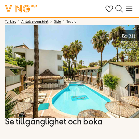
Se dina sparade
Sök på ving.s
Meny
Turkiet
Antalya-området
Side
Tropic
(
31
)
Se bilder
Se tillgänglighet och boka