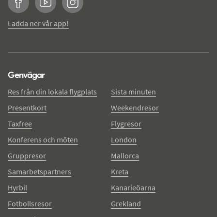
Facebook
YouTube
Instagram
Ladda ner vår app!
Genvägar
Res från din lokala flygplats
Sista minuten
Presentkort
Weekendresor
Taxfree
Flygresor
Konferens och möten
London
Gruppresor
Mallorca
Samarbetspartners
Kreta
Hyrbil
Kanarieöarna
Fotbollsresor
Grekland