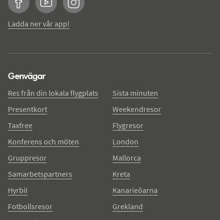
Facebook
YouTube
Instagram
Ladda ner vår app!
Genvägar
Res från din lokala flygplats
Sista minuten
Presentkort
Weekendresor
Taxfree
Flygresor
Konferens och möten
London
Gruppresor
Mallorca
Samarbetspartners
Kreta
Hyrbil
Kanarieöarna
Fotbollsresor
Grekland