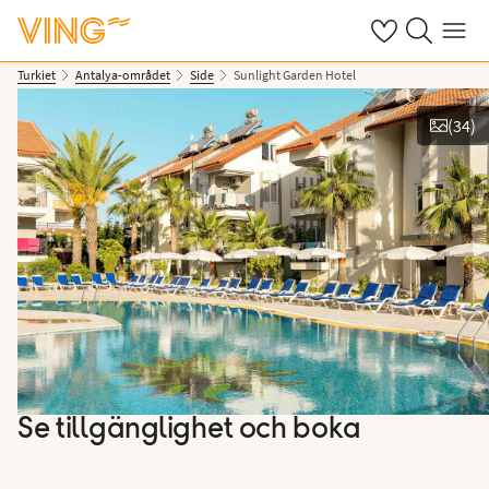
Se dina sparade
Sök på ving.s
Meny
Turkiet
Antalya-området
Side
Sunlight Garden Hotel
(
34
)
Se bilder
Se tillgänglighet och boka