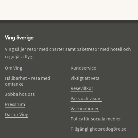
Ving - sidfot
Ving Sverige
Ving säljer resor med charter samt paketresor med hotell och
reguljära flyg.
Om Ving
Kundservice
Hållbarhet – resa med
Viktigt att veta
omtanke
Resevillkor
Jobba hos oss
Pass och visum
Pressrum
Vaccinationer
Därför Ving
Policy för sociala medier
Tillgänglighetsredogörelse