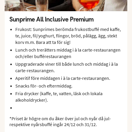
Sunprime All Inclusive Premium
Frukost: Sunprimes berömda frukostbuffé med kaffe,
te, juice, fil/yoghurt, flingor, bröd, pålägg, ägg, stekt
korv m.m. Bara att ta för sig!
Lunch och trerätters middag i à la carte-restaurangen
och/eller bufférestaurangen
Uppgraderade viner till både lunch och middag i à la
carte-restaurangen.
Aperitif före middagen i à la carte-restaurangen.
Snacks för- och eftermiddag.
Fria drycker (kaffe, te, vatten, läsk och lokala
alkoholdrycker).
*Priset är högre om du åker över jul och nyår då jul-
respektive nyårsbuffé ingår 24/12 och 31/12.