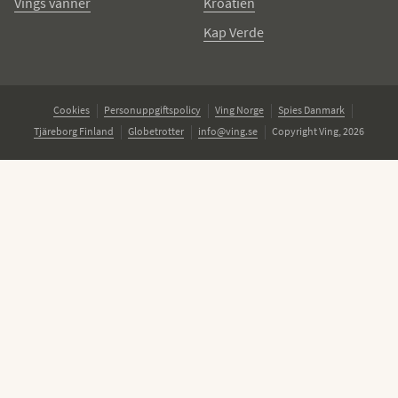
Vings vänner
Kroatien
Kap Verde
Cookies
Personuppgiftspolicy
Ving Norge
Spies Danmark
Tjäreborg Finland
Globetrotter
info@ving.se
Copyright Ving, 2026