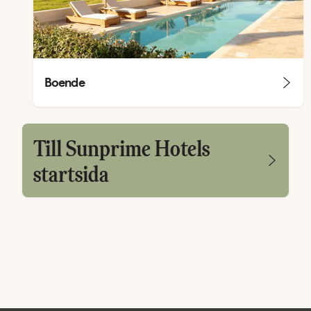
Boende
Till Sunprime Hotels
startsida