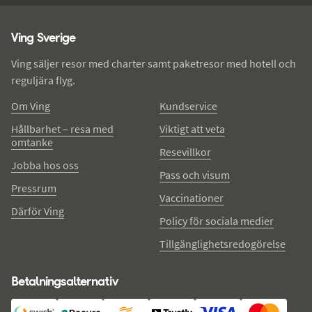
Ving - sidfot
Ving Sverige
Ving säljer resor med charter samt paketresor med hotell och
reguljära flyg.
Om Ving
Kundservice
Hållbarhet – resa med
Viktigt att veta
omtanke
Resevillkor
Jobba hos oss
Pass och visum
Pressrum
Vaccinationer
Därför Ving
Policy för sociala medier
Tillgänglighetsredogörelse
Betalningsalternativ