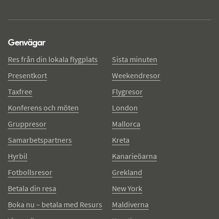
Genvägar
Res från din lokala flygplats
Sista minuten
Presentkort
Weekendresor
Taxfree
Flygresor
Konferens och möten
London
Gruppresor
Mallorca
Samarbetspartners
Kreta
Hyrbil
Kanarieöarna
Fotbollsresor
Grekland
Betala din resa
New York
Boka nu – betala med Resurs
Maldiverna