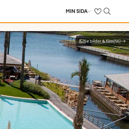
Se dina sparade h
Sök på ving.se
MIN SIDA
Se bilder & film
(
56
)