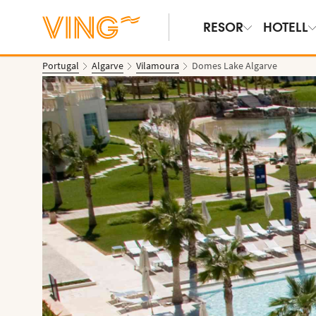
RESOR
HOTELL
Portugal
Algarve
Vilamoura
Domes Lake Algarve
Se bilder & film