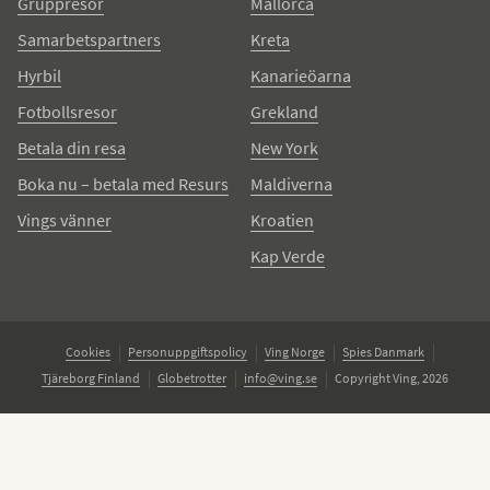
Gruppresor
Mallorca
Samarbetspartners
Kreta
Hyrbil
Kanarieöarna
Fotbollsresor
Grekland
Betala din resa
New York
Boka nu – betala med Resurs
Maldiverna
Vings vänner
Kroatien
Kap Verde
Cookies
Personuppgiftspolicy
Ving Norge
Spies Danmark
Tjäreborg Finland
Globetrotter
info@ving.se
Copyright Ving, 2026