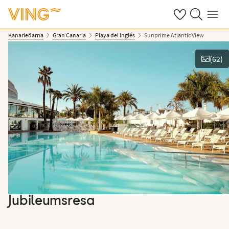
Se dina sparade
Sök på ving.s
Meny
Kanarieöarna
Gran Canaria
Playa del Inglés
Sunprime Atlantic View
(
62
)
Se bilder
Jubileumsresa