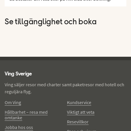
Se tillgänglighet och boka
Ving - sidfot
Ving Sverige
Ving säljer resor med charter samt paketresor med hotell och
reguljära flyg.
Om Ving
Kundservice
Hållbarhet – resa med
Viktigt att veta
omtanke
Resevillkor
Jobba hos oss