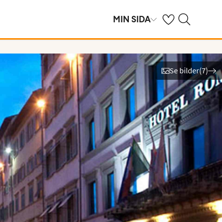
Se dina sparade h
Sök på ving.se
MIN SIDA
Se bilder
(
7
)