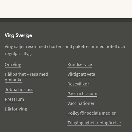
Ving - sidfot
Ving Sverige
Ving säljer resor med charter samt paketresor med hotell och
reguljära flyg.
Om Ving
Kundservice
Hållbarhet – resa med
Viktigt att veta
omtanke
Resevillkor
Jobba hos oss
Pass och visum
Pressrum
Vaccinationer
Därför Ving
Policy för sociala medier
Tillgänglighetsredogörelse