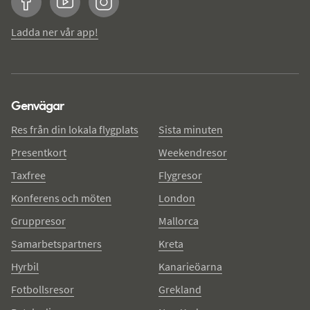
Facebook
YouTube
Instagram
Ladda ner vår app!
Genvägar
Res från din lokala flygplats
Sista minuten
Presentkort
Weekendresor
Taxfree
Flygresor
Konferens och möten
London
Gruppresor
Mallorca
Samarbetspartners
Kreta
Hyrbil
Kanarieöarna
Fotbollsresor
Grekland