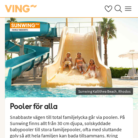
Se dina sparade
Sök på ving.s
Meny
Sunwing Kallithea Beach, Rhodos
Pooler för alla
Snabbaste vägen till total familjelycka går via poolen. På
Sunwing finns allt från 30 cm djupa, solskyddade
babypooler till stora familjepooler, ofta med sluttande
golv så att hela familjen kan bada tillsammans. Kring