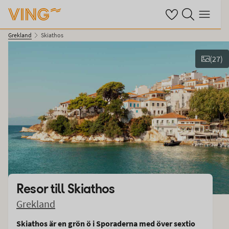
Se dina sparade ho
Sök på ving.se
Meny
Grekland
Skiathos
(
27
)
Se bilder & film
Resor till
Skiathos
Grekland
Skiathos är en grön ö i Sporaderna med över sextio