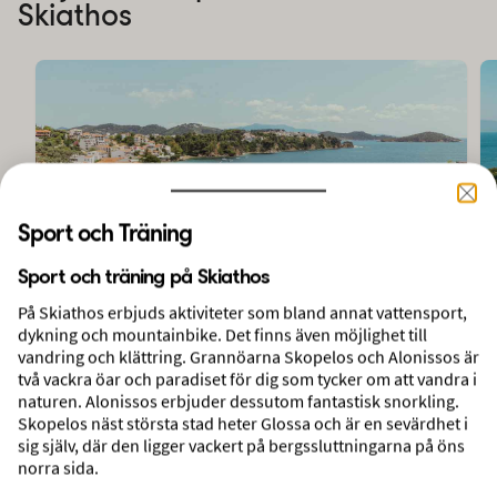
Skiathos
Sport och Träning
Sport och träning på Skiathos
PASSAR VUXNA
På Skiathos erbjuds aktiviteter som bland annat vattensport,
Villa Nina
dykning och mountainbike. Det finns även möjlighet till
Megali Ammos, Skiathos, Grekland
vandring och klättring. Grannöarna Skopelos och Alonissos är
två vackra öar och paradiset för dig som tycker om att vandra i
naturen. Alonissos erbjuder dessutom fantastisk snorkling.
Skopelos näst största stad heter Glossa och är en sevärdhet i
Flyg + del i Enrumslägenhet med havsutsikt
sig själv, där den ligger vackert på bergssluttningarna på öns
1 vecka
norra sida.
Avresa 22 sep 2026 från Köpenhamn