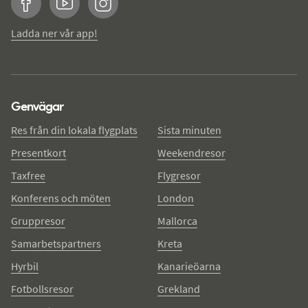
Facebook
YouTube
Instagram
Ladda ner vår app!
Genvägar
Res från din lokala flygplats
Sista minuten
Presentkort
Weekendresor
Taxfree
Flygresor
Konferens och möten
London
Gruppresor
Mallorca
Samarbetspartners
Kreta
Hyrbil
Kanarieöarna
Fotbollsresor
Grekland