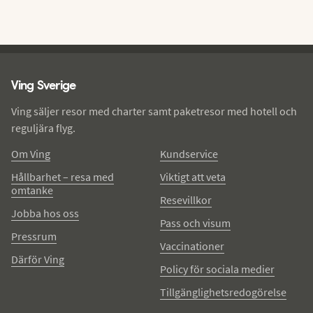
Ving - sidfot
Ving Sverige
Ving säljer resor med charter samt paketresor med hotell och
reguljära flyg.
Om Ving
Kundservice
Hållbarhet – resa med
Viktigt att veta
omtanke
Resevillkor
Jobba hos oss
Pass och visum
Pressrum
Vaccinationer
Därför Ving
Policy för sociala medier
Tillgänglighetsredogörelse