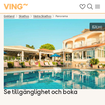
Se dina sparade
Sök på ving.s
Meny
Grekland
Skiathos
Västra Skiathos
Panorama
(
20
)
Se bilder
Se tillgänglighet och boka