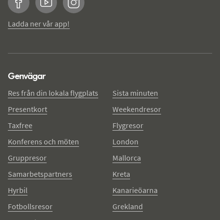
Facebook
YouTube
Instagram
Ladda ner vår app!
Genvägar
Res från din lokala flygplats
Sista minuten
Presentkort
Weekendresor
Taxfree
Flygresor
Konferens och möten
London
Gruppresor
Mallorca
Samarbetspartners
Kreta
Hyrbil
Kanarieöarna
Fotbollsresor
Grekland