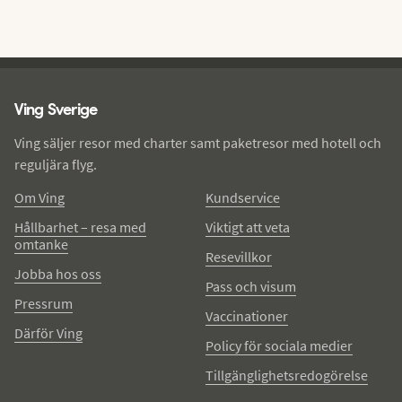
Ving - sidfot
Ving Sverige
Ving säljer resor med charter samt paketresor med hotell och
reguljära flyg.
Om Ving
Kundservice
Hållbarhet – resa med
Viktigt att veta
omtanke
Resevillkor
Jobba hos oss
Pass och visum
Pressrum
Vaccinationer
Därför Ving
Policy för sociala medier
Tillgänglighetsredogörelse