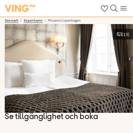
Se dina sparade
Sök på ving.s
Meny
Danmark
Köpenhamn
Phoenix Copenhagen
(
13
)
Se bilder
Se tillgänglighet och boka