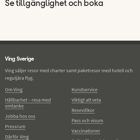
Se tillgänglighet och boka
Ving - sidfot
Ving Sverige
Ving säljer resor med charter samt paketresor med hotell och
reguljära flyg.
Om Ving
Kundservice
Hållbarhet – resa med
Viktigt att veta
omtanke
Resevillkor
Jobba hos oss
Pass och visum
Pressrum
Vaccinationer
Därför Ving