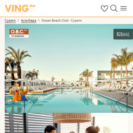
Se dina sparade
Sök på ving.s
Meny
Cypern
Ayia Napa
Ocean Beach Club - Cypern
(
65
)
Se bilder