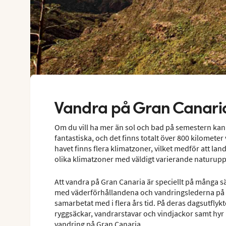
Vandra på Gran Canari
Om du vill ha mer än sol och bad på semestern kan
fantastiska, och det finns totalt över 800 kilomete
havet finns flera klimatzoner, vilket medför att la
olika klimatzoner med väldigt varierande naturupp
Att vandra på Gran Canaria är speciellt på många s
med väderförhållandena och vandringslederna på G
samarbetat med i flera års tid. På deras dagsutflykt
ryggsäckar, vandrarstavar och vindjackor samt hyr
vandring på Gran Canaria.