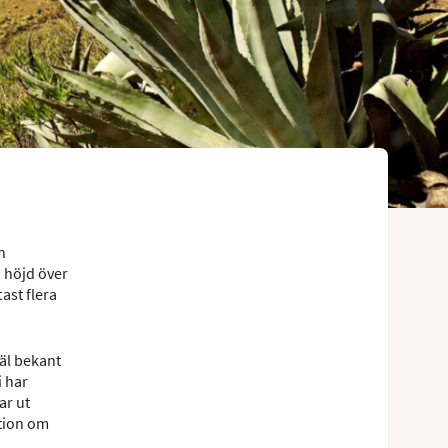
n
h höjd över
ast flera
äl bekant
i har
ar ut
ation om