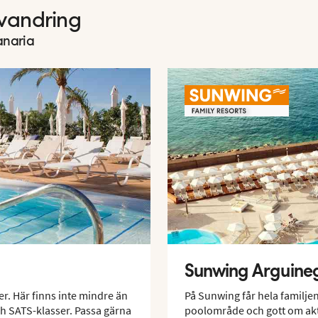
vandring
anaria
Sunwing Arguineg
r. Här finns inte mindre än
På Sunwing får hela familjen 
ch SATS-klasser. Passa gärna
poolområde och gott om aktiv