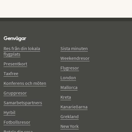
Genvägar
Res från din lokala
Sista minuten
flygplats
Weekendresor
Presentkort
Flygresor
Taxfree
London
Konferens och möten
Mallorca
Gruppresor
Kreta
Samarbetspartners
Kanarieöarna
Hyrbil
Grekland
Fotbollsresor
New York
Betala din resa