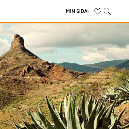
Se dina sparade h
Sök på ving.se
MIN SIDA