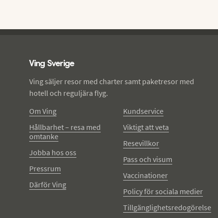
Ving - sidfot
Ving Sverige
Ving säljer resor med charter samt paketresor med
hotell och reguljära flyg.
Om Ving
Kundservice
Hållbarhet – resa med
Viktigt att veta
omtanke
Resevillkor
Jobba hos oss
Pass och visum
Pressrum
Vaccinationer
Därför Ving
Policy för sociala medier
Tillgänglighetsredogörelse