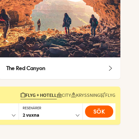
The Red Canyon
FLYG + HOTELL
CITY
KRYSSNING
FLYG
RESENÄRER
SÖK
2 vuxna