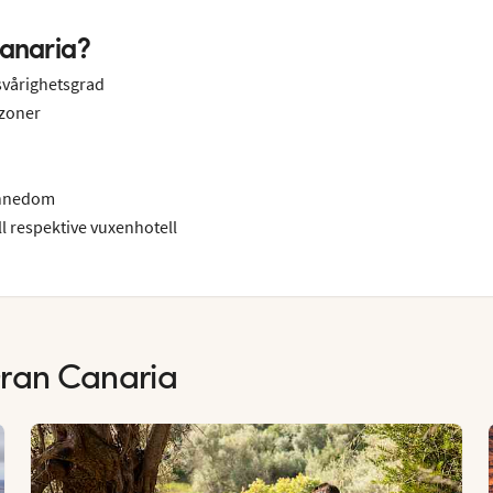
Canaria?
svårighetsgrad
tzoner
ännedom
ll respektive vuxenhotell
ran Canaria