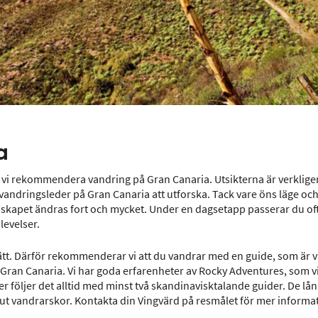
a
 vi rekommendera vandring på Gran Canaria. Utsikterna är verklige
r vandringsleder på Gran Canaria att utforska. Tack vare öns läge oc
ndskapet ändras fort och mycket. Under en dagsetapp passerar du oft
levelser.
ätt. Därför rekommenderar vi att du vandrar med en guide, som är v
ran Canaria. Vi har goda erfarenheter av Rocky Adventures, som v
er följer det alltid med minst två skandinavisktalande guider. De lån
 ut vandrarskor. Kontakta din Vingvärd på resmålet för mer inform