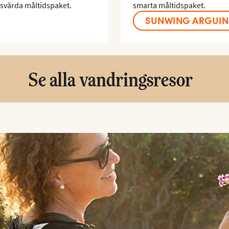
risvärda måltidspaket.
smarta måltidspaket.
SUNWING ARGUIN
Se alla vandringsresor