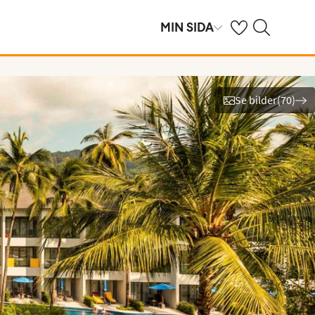
Se dina sparade h
Sök på ving.se
MIN SIDA
Se bilder
(
70
)