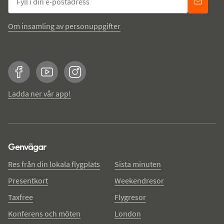
Om insamling av personuppgifter
Facebook
YouTube
Instagram
Ladda ner vår app!
Genvägar
Res från din lokala flygplats
Sista minuten
Presentkort
Weekendresor
Taxfree
Flygresor
Konferens och möten
London