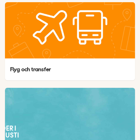
Flyg och transfer
ÄDER I
GUSTI