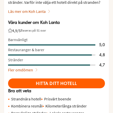
stränder. Varför inte välja ett hotell direkt på stranden?
Läs mer om Koh Lanta
Våra kunder om Koh Lanta
4,9
/5
Baseras på 51 svar
Betyg från Vings gäster: 4.9/5
Barnvänligt
5,0
Restauranger & barer
4,8
Stränder
4,7
Fler omdömen
HITTA DITT HOTELL
Bra att veta
Strandnära hotell
Prisvärt boende
Kombinera resmål
Kilometerlånga stränder
Barnvänliga stränder
Lokala restauranger