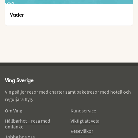
29
°
25
°
Väder
Ving - sidfot
Ving Sverige
Ving säljer resor med charter samt paketresor med hotell och
reguljära flyg.
Om Ving
Kundservice
Hållbarhet – resa med
Viktigt att veta
omtanke
Resevillkor
Jobba hos oss