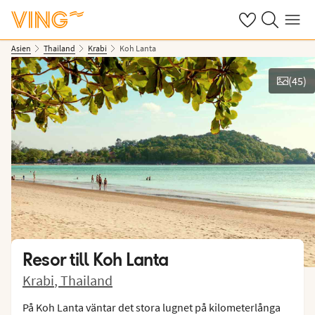
Se dina sparade
Sök på ving.s
Meny
Asien
Thailand
Krabi
Koh Lanta
(
45
)
Se bilder
Resor till
Koh Lanta
Krabi
,
Thailand
På Koh Lanta väntar det stora lugnet på kilometerlånga