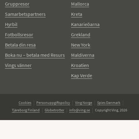
Gruppresor
Mallorca
Samarbetspartners
Kreta
Hyrbil
Kanarieöarna
Fotbollsresor
Grekland
Betala din resa
New York
Boka nu – betala med Resurs
Maldiverna
Vings vänner
Kroatien
Kap Verde
Cookies
Personuppgiftspolicy
Ving Norge
Spies Danmark
Tjäreborg Finland
Globetrotter
info@ving.se
Copyright Ving, 2026