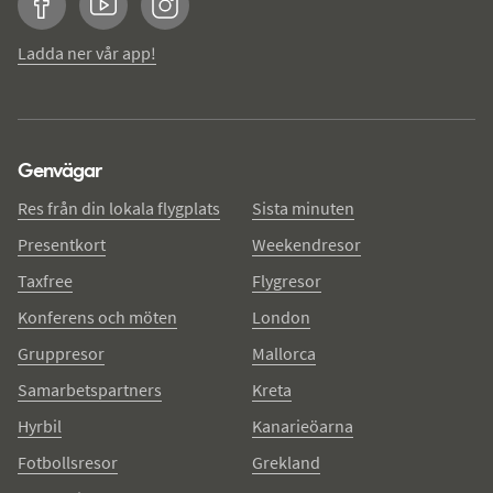
Facebook
YouTube
Instagram
Ladda ner vår app!
Genvägar
Res från din lokala flygplats
Sista minuten
Presentkort
Weekendresor
Taxfree
Flygresor
Konferens och möten
London
Gruppresor
Mallorca
Samarbetspartners
Kreta
Hyrbil
Kanarieöarna
Fotbollsresor
Grekland