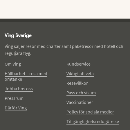
Ving - sidfot
Ving Sverige
Ving säljer resor med charter samt paketresor med hotell och
reguljära flyg.
Om Ving
Kundservice
Hållbarhet – resa med
Viktigt att veta
omtanke
Resevillkor
Jobba hos oss
Pass och visum
Pressrum
Vaccinationer
Därför Ving
Policy för sociala medier
Tillgänglighetsredogörelse