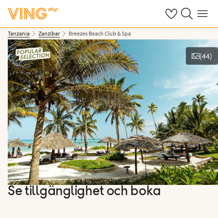
Se dina sparade
Sök på ving.s
Meny
Tanzania
Zanzibar
Breezes Beach Club & Spa
(
44
)
Se bilder
Se tillgänglighet och boka