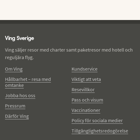
Ving - sidfot
Ving Sverige
Ving säljer resor med charter samt paketresor med hotell och
reguljära flyg.
Om Ving
Kundservice
Hållbarhet – resa med
Viktigt att veta
omtanke
Resevillkor
Jobba hos oss
Pass och visum
Pressrum
Vaccinationer
Därför Ving
Policy för sociala medier
Tillgänglighetsredogörelse