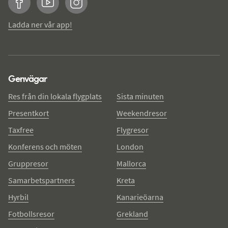
Facebook
YouTube
Instagram
Ladda ner vår app!
Genvägar
Res från din lokala flygplats
Sista minuten
Presentkort
Weekendresor
Taxfree
Flygresor
Konferens och möten
London
Gruppresor
Mallorca
Samarbetspartners
Kreta
Hyrbil
Kanarieöarna
Fotbollsresor
Grekland