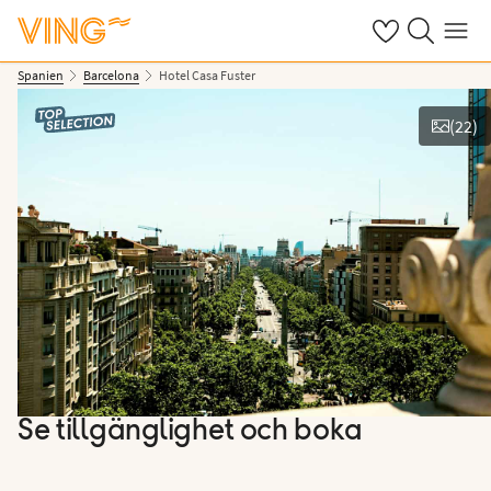
Se dina sparade
Sök på ving.s
Meny
Spanien
Barcelona
Hotel Casa Fuster
(
22
)
Se bilder
Se tillgänglighet och boka