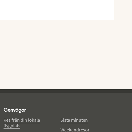
Genvägar
Res från din lokala
Sista minuten
flygplats
Weekendresor