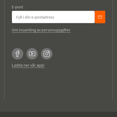
E-post
Om insamling av personuppgifter
Facebook
YouTube
Instagram
Ladda ner vår app!