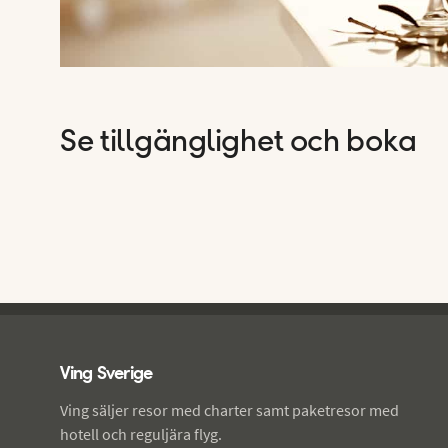
Se tillgänglighet och boka
Ving - sidfot
Ving Sverige
Ving säljer resor med charter samt paketresor med
hotell och reguljära flyg.