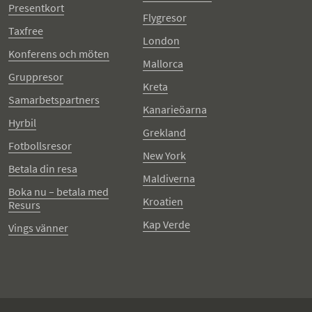
Presentkort
Flygresor
Taxfree
London
Konferens och möten
Mallorca
Gruppresor
Kreta
Samarbetspartners
Kanarieöarna
Hyrbil
Grekland
Fotbollsresor
New York
Betala din resa
Maldiverna
Boka nu – betala med
Kroatien
Resurs
Kap Verde
Vings vänner