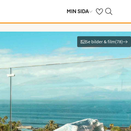
Se dina sparade h
Sök på ving.se
MIN SIDA
Se bilder & film
(
78
)