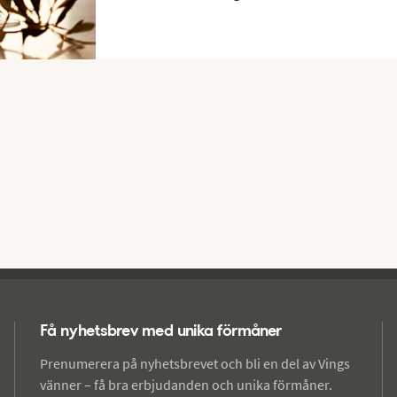
Få nyhetsbrev med unika förmåner
Prenumerera på nyhetsbrevet och bli en del av Vings
vänner – få bra erbjudanden och unika förmåner.