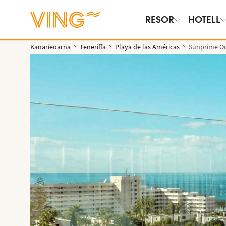
RESOR
HOTELL
Kanarieöarna
Teneriffa
Playa de las Américas
Sunprime O
Se bilder & film