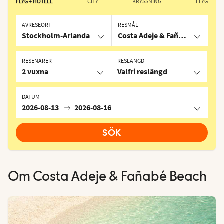
FLYG + HOTELL
CITY
KRYSSNING
FLYG
AVRESEORT
RESMÅL
Stockholm-Arlanda
Costa Adeje & Fañabé Beach, S
RESENÄRER
RESLÄNGD
2 vuxna
Valfri reslängd
DATUM
2026-08-13
2026-08-16
SÖK
Om
Costa Adeje & Fañabé Beach