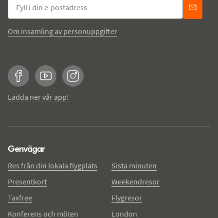
Om insamling av personuppgifter
Facebook
YouTube
Instagram
Ladda ner vår app!
Genvägar
Res från din lokala flygplats
Sista minuten
Presentkort
Weekendresor
Taxfree
Flygresor
Konferens och möten
London