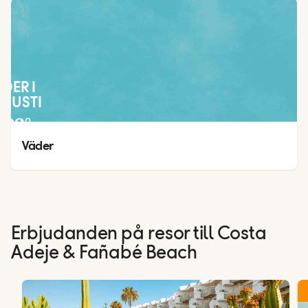
ÄDER I
GUSTI
23
°
20
°
Väder
Erbjudanden på resor till Costa
Adeje & Fañabé Beach