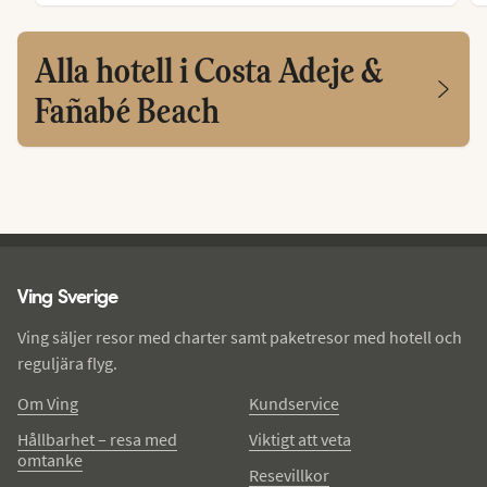
Alla hotell i Costa Adeje &
Fañabé Beach
Ving - sidfot
Ving Sverige
Ving säljer resor med charter samt paketresor med hotell och
reguljära flyg.
Om Ving
Kundservice
Hållbarhet – resa med
Viktigt att veta
omtanke
Resevillkor