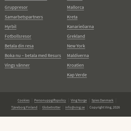
Gruppresor
Mallorca
Samarbetspartners
Kreta
Hyrbil
Kanarieöarna
Fotbollsresor
Grekland
Betala din resa
New York
Boka nu – betala med Resurs
Maldiverna
Vings vänner
Kroatien
Kap Verde
Cookies
Personuppgiftspolicy
Ving Norge
Spies Danmark
Tjäreborg Finland
Globetrotter
info@ving.se
Copyright Ving, 2026