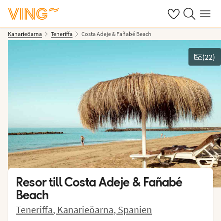
Se dina sparade
Sök på ving.s
Meny
Kanarieöarna
Teneriffa
Costa Adeje & Fañabé Beach
(
22
)
Se bilder
Resor till
Costa Adeje & Fañabé
Beach
Teneriffa
,
Kanarieöarna
,
Spanien