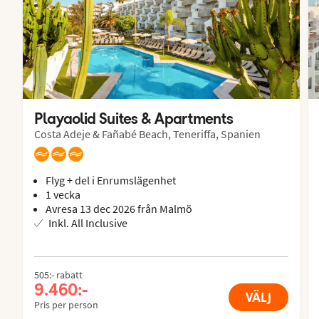
Playaolid Suites & Apartments
Costa Adeje & Fañabé Beach, Teneriffa, Spanien
Flyg + del i Enrumslägenhet
1 vecka
Avresa 13 dec 2026 från Malmö
Inkl. All Inclusive
505:- rabatt
9.460:-
VÄLJ
Pris per person