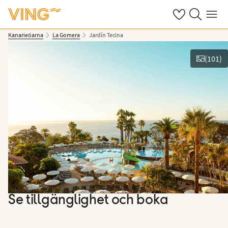
Se dina sparade
Sök på ving.s
Meny
Kanarieöarna
La Gomera
Jardín Tecina
(
101
)
Se bilder & film
Se tillgänglighet och boka