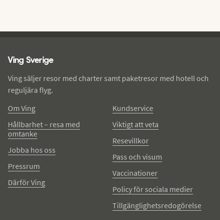
Ving - sidfot
Ving Sverige
Ving säljer resor med charter samt paketresor med hotell och
reguljära flyg.
Om Ving
Kundservice
Hållbarhet – resa med
Viktigt att veta
omtanke
Resevillkor
Jobba hos oss
Pass och visum
Pressrum
Vaccinationer
Därför Ving
Policy för sociala medier
Tillgänglighetsredogörelse