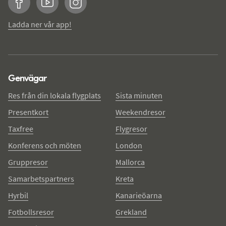
Facebook
YouTube
Instagram
Ladda ner vår app!
Genvägar
Res från din lokala flygplats
Sista minuten
Presentkort
Weekendresor
Taxfree
Flygresor
Konferens och möten
London
Gruppresor
Mallorca
Samarbetspartners
Kreta
Hyrbil
Kanarieöarna
Fotbollsresor
Grekland