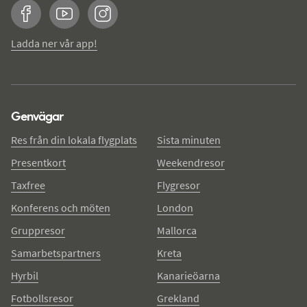
Facebook
YouTube
Instagram
Ladda ner vår app!
Genvägar
Res från din lokala flygplats
Sista minuten
Presentkort
Weekendresor
Taxfree
Flygresor
Konferens och möten
London
Gruppresor
Mallorca
Samarbetspartners
Kreta
Hyrbil
Kanarieöarna
Fotbollsresor
Grekland