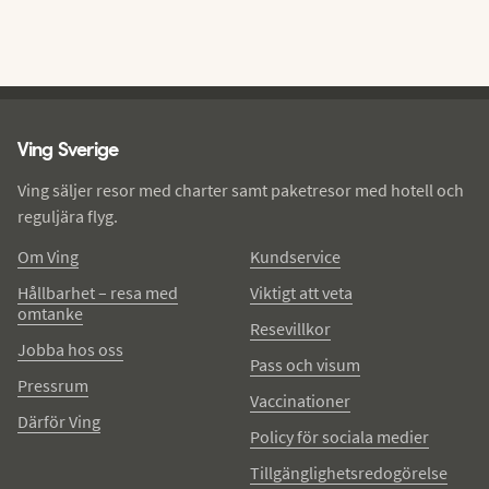
Ving - sidfot
Ving Sverige
Ving säljer resor med charter samt paketresor med hotell och
reguljära flyg.
Om Ving
Kundservice
Hållbarhet – resa med
Viktigt att veta
omtanke
Resevillkor
Jobba hos oss
Pass och visum
Pressrum
Vaccinationer
Därför Ving
Policy för sociala medier
Tillgänglighetsredogörelse