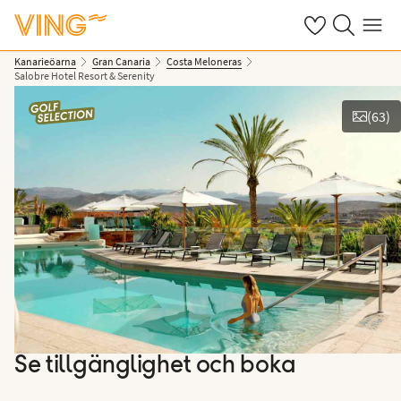
Se dina sparade
Sök på ving.s
Meny
Kanarieöarna
Gran Canaria
Costa Meloneras
Salobre Hotel Resort & Serenity
(
63
)
Se bilder
Se tillgänglighet och boka