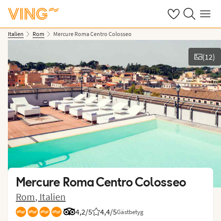
Se dina sparade
Sök på ving.s
Meny
Italien
Rom
Mercure Roma Centro Colosseo
(
12
)
Se bilder
Mercure Roma Centro Colosseo
Rom
,
Italien
4,2/5
Betyg från Tripadvisor: 4.2 of 5
4,4
/5
Gästbetyg
Betyg från Vings gäster: 4.357/5