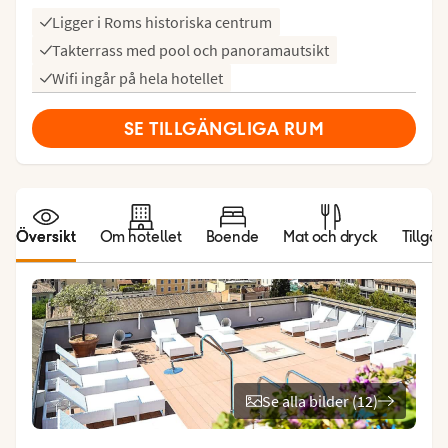
Ligger i Roms historiska centrum
Takterrass med pool och panoramautsikt
Wifi ingår på hela hotellet
SE TILLGÄNGLIGA RUM
Översikt
Om hotellet
Boende
Mat och dryck
Tillgän
Se alla bilder (12)