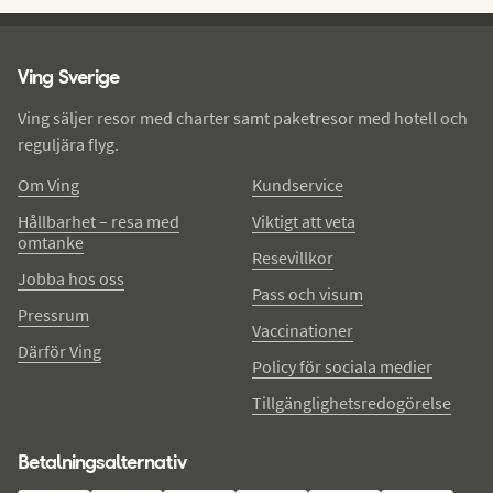
Ving - sidfot
Ving Sverige
Ving säljer resor med charter samt paketresor med hotell och
reguljära flyg.
Om Ving
Kundservice
Hållbarhet – resa med
Viktigt att veta
omtanke
Resevillkor
Jobba hos oss
Pass och visum
Pressrum
Vaccinationer
Därför Ving
Policy för sociala medier
Tillgänglighetsredogörelse
Betalningsalternativ